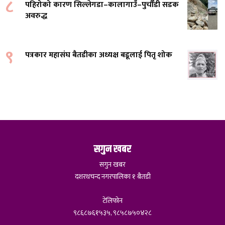
८
पहिरोको कारण सिल्लेगडा–कालागाउँ–पुर्चौंडी सडक
अवरुद्ध
९
पत्रकार महासंघ बैतडीका अध्यक्ष बडूलाई पितृ शोक
सगुन खबर
सगुन खबर
दशरथचन्द नगरपालिका १ बैतडी
टेलिफोन
९८६८७६१५३५, ९८५८७५०४२८