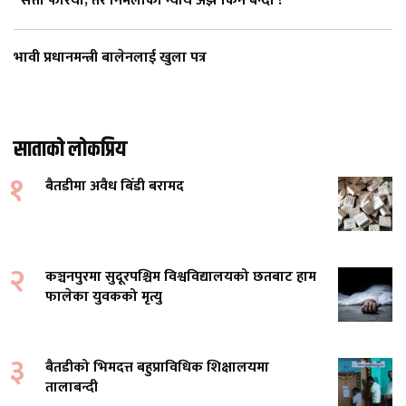
“सत्ता फेरियो, तर निर्मलाको न्याय अझै किन बन्दी ?”
भावी प्रधानमन्त्री बालेनलाई खुला पत्र
साताको लोकप्रिय
१
बैतडीमा अवैध बिँडी बरामद
२
कञ्चनपुरमा सुदूरपश्चिम विश्वविद्यालयको छतबाट हाम
फालेका युवकको मृत्यु
३
बैतडीको भिमदत्त बहुप्राविधिक शिक्षालयमा
तालाबन्दी