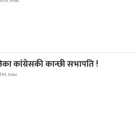
भदौ २२, २०७८
तिका कांग्रेसकी कान्छी सभापति !
ौ १९, २०७८