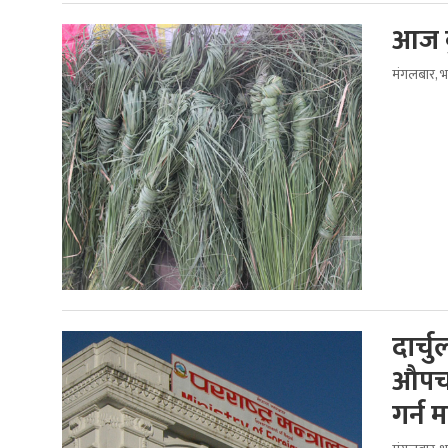
आज कु
मंगलबार, 
दार्
औपचा
गर्न 