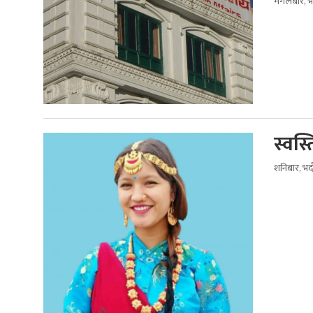
मंगलबार, 
स्वस्
शनिबार, भद