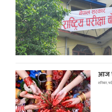
आज ऋष
शनिबार, भद