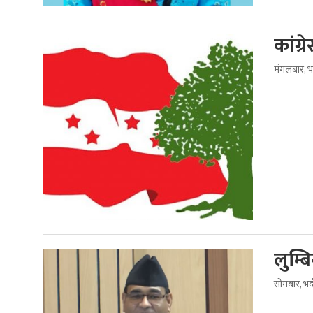
कांग्
मंगलबार, भ
लुम्ब
सोमबार, भ