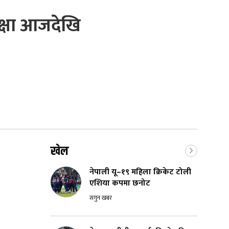
ीक्षा आजदेखि
खेल
नेपाली यू–१९ महिला क्रिकेट टोली
एशिया कपमा छनोट
सगुन खबर