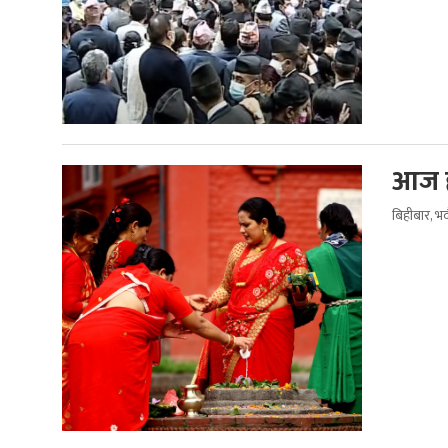
आज ह
बिहीबार, भ