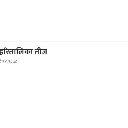
रितालिका तीज
दौ २४, २०७८