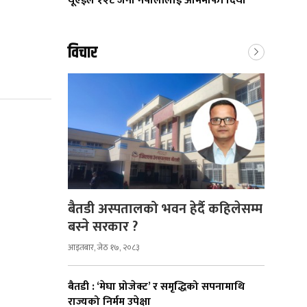
यूएईले १२८ जना नेपालीलाई आममाफी दियाे
विचार
बैतडी अस्पतालको भवन हेर्दै कहिलेसम्म
बस्ने सरकार ?
आइतबार, जेठ १७, २०८३
बैतडी : ‘मेघा प्रोजेक्ट’ र समृद्धिको सपनामाथि
राज्यको निर्मम उपेक्षा