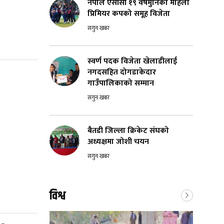
नेपाल एसीसी १९ वर्षमुनिको महिला
प्रिमियर कपको समूह विजेता
सगुन खबर
स्वर्ण पदक विजेता खेलाडीलाई
नगदसहित दोगडाकेदार
गाउँपालिकाको सम्मान
सगुन खबर
बैतडी जिल्ला क्रिकेट संघको
अध्यक्षमा जोशी चयन
सगुन खबर
विश्व