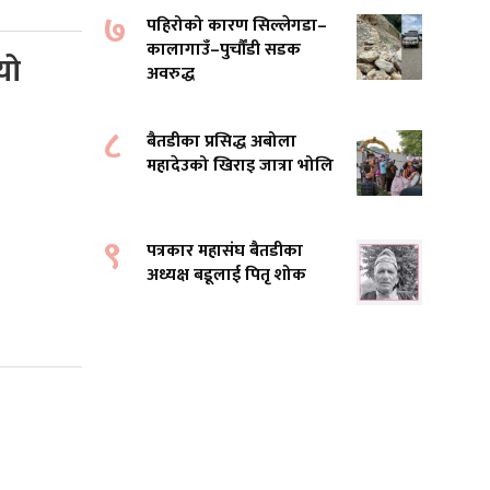
७
पहिरोको कारण सिल्लेगडा–
कालागाउँ–पुर्चौंडी सडक
यो
अवरुद्ध
८
बैतडीका प्रसिद्ध अबोला
महादेउको खिराइ जात्रा भोलि
९
पत्रकार महासंघ बैतडीका
अध्यक्ष बडूलाई पितृ शोक