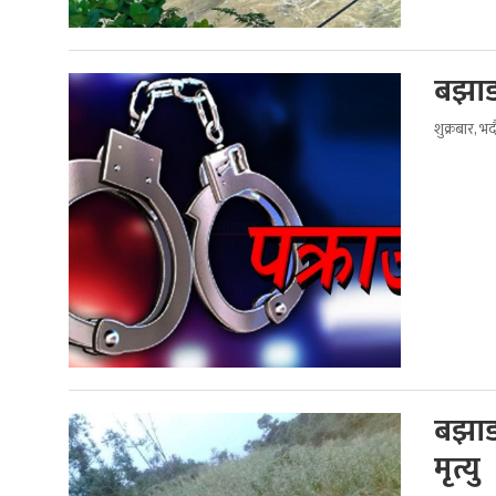
बझाङ
शुक्रबार, भ
बझाङ
मृत्यु