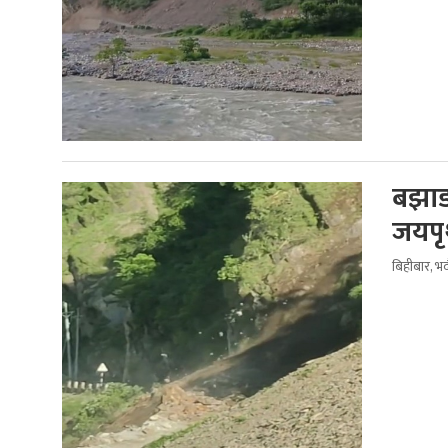
बझाङ
जयपृथ
बिहीबार, भ