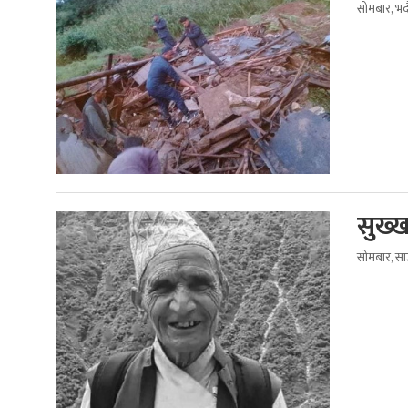
सोमबार, भद
सुख्ख
सोमबार, स