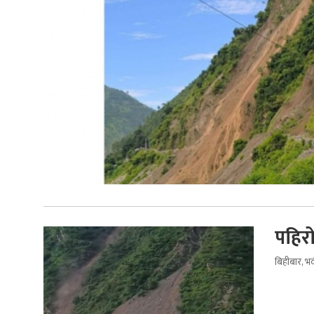
पहिरो
बिहीबार, भ