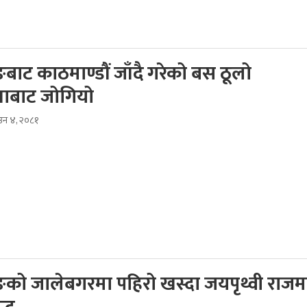
ाट काठमाण्डौं जाँदै गरेको बस ठूलो
टनाबाट जोगियो
साउन ४, २०८१
को जालेबगरमा पहिरो खस्दा जयपृथ्वी राजमा