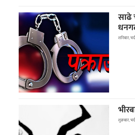
साढे
धनगढ
शनिबार, भद
भीरब
शुक्रबार, भ