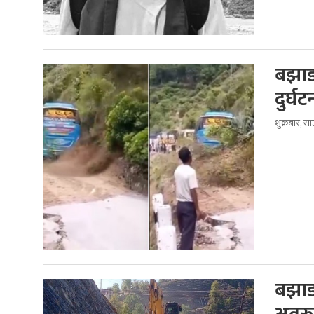
बझाङब
दुर्घ
शुक्रबार, 
बझाङ