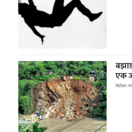
बझाङ
एक ज
बिहीबार, भ