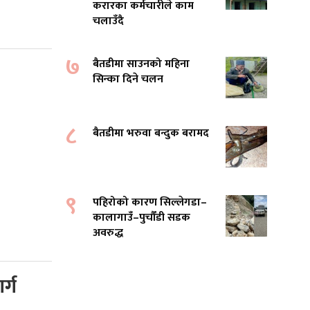
करारका कर्मचारीले काम
चलाउँदै
७
बैतडीमा साउनको महिना
सिन्का दिने चलन
८
बैतडीमा भरुवा बन्दुक बरामद
९
पहिरोको कारण सिल्लेगडा–
कालागाउँ–पुर्चौंडी सडक
अवरुद्ध
र्ग