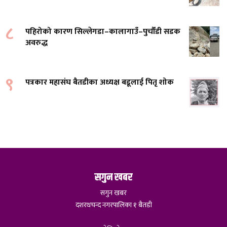
८
पहिरोको कारण सिल्लेगडा–कालागाउँ–पुर्चौंडी सडक
अवरुद्ध
९
पत्रकार महासंघ बैतडीका अध्यक्ष बडूलाई पितृ शोक
सगुन खबर
सगुन खबर
दशरथचन्द नगरपालिका १ बैतडी