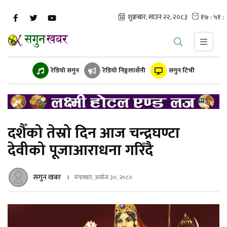
रेडियो सगुन
रेडियो निङ्गलाशैनी
सगुन टिभी
दशैँको तेस्रो दिन आज चन्द्रघण्टा
देवीको पूजाआराधना गरिँदै
सगुन खबर
मंगलबार, असोज ३०, २०८०