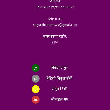
टेलिफोन
९८६८७६१५३५, ९८५८७५०४२८
ईमेल ठेगाना
sagunkhabarnews@gmail.com
सूचना विभाग दर्ता नं.
२९०९
रेडियो सगुन
रेडियो निङ्गलाशैनी
सगुन टिभी
मोबाइल एप