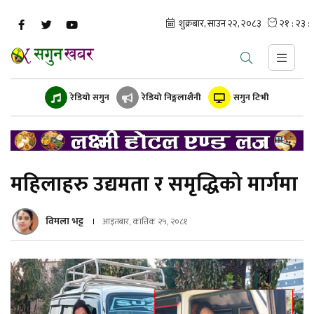
रेडियो सगुन
रेडियो निङ्गलाशैनी
सगुन टिभी
महिलाहरु उद्यमता र समृद्धिको मार्गमा
विमला भट्ट
आइतबार, कात्तिक २५, २०८१