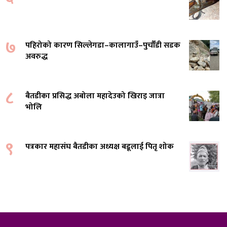
७
पहिरोको कारण सिल्लेगडा–कालागाउँ–पुर्चौंडी सडक
अवरुद्ध
८
बैतडीका प्रसिद्ध अबोला महादेउको खिराइ जात्रा
भोलि
९
पत्रकार महासंघ बैतडीका अध्यक्ष बडूलाई पितृ शोक