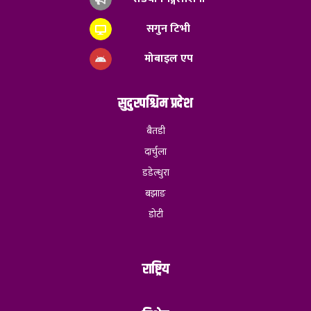
सगुन टिभी
मोबाइल एप
सुदुरपश्चिम प्रदेश
बैतडी
दार्चुला
डडेल्धुरा
बझाङ
डोटी
राष्ट्रिय