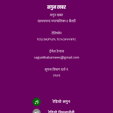
सगुन खबर
सगुन खबर
दशरथचन्द नगरपालिका १ बैतडी
टेलिफोन
९८६८७६१५३५, ९८५८७५०४२८
ईमेल ठेगाना
sagunkhabarnews@gmail.com
सूचना विभाग दर्ता नं.
२९०९
रेडियो सगुन
रेडियो निङ्गलाशैनी