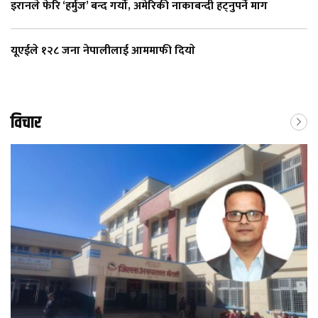
इरानले फेरि ‘हर्मुज’ बन्द गर्यो, अमेरिकी नाकाबन्दी हट्नुपर्ने माग
यूएईले १२८ जना नेपालीलाई आममाफी दियाे
विचार