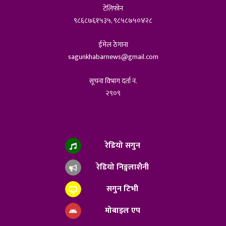
टेलिफोन
९८६८७६१५३५, ९८५८७५०४२८
ईमेल ठेगाना
sagunkhabarnews@gmail.com
सूचना विभाग दर्ता नं.
२९०९
रेडियो सगुन
रेडियो निङ्गलाशैनी
सगुन टिभी
मोबाइल एप