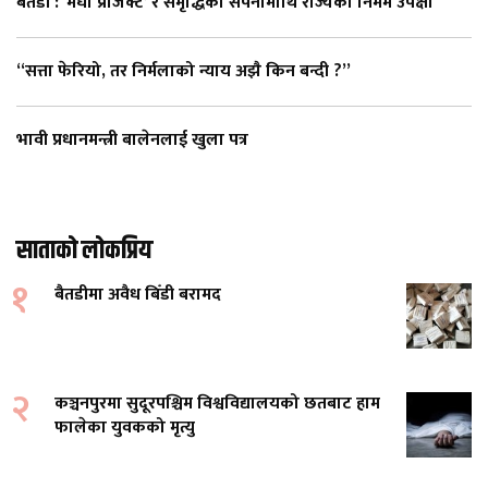
बैतडी : ‘मेघा प्रोजेक्ट’ र समृद्धिको सपनामाथि राज्यको निर्मम उपेक्षा
“सत्ता फेरियो, तर निर्मलाको न्याय अझै किन बन्दी ?”
भावी प्रधानमन्त्री बालेनलाई खुला पत्र
साताको लोकप्रिय
१
बैतडीमा अवैध बिँडी बरामद
२
कञ्चनपुरमा सुदूरपश्चिम विश्वविद्यालयको छतबाट हाम
फालेका युवकको मृत्यु