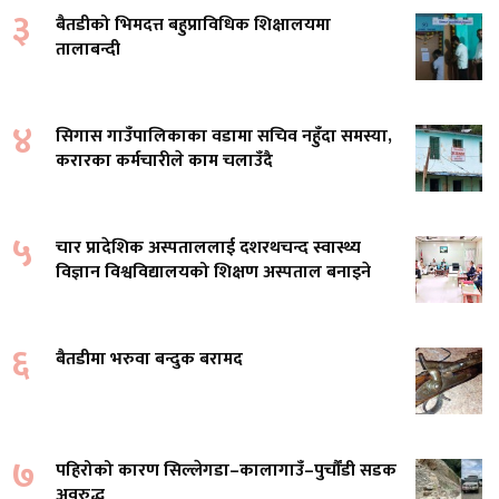
३
बैतडीको भिमदत्त बहुप्राविधिक शिक्षालयमा
तालाबन्दी
४
सिगास गाउँपालिकाका वडामा सचिव नहुँदा समस्या,
करारका कर्मचारीले काम चलाउँदै
५
चार प्रादेशिक अस्पताललाई दशरथचन्द स्वास्थ्य
विज्ञान विश्वविद्यालयको शिक्षण अस्पताल बनाइने
६
बैतडीमा भरुवा बन्दुक बरामद
७
पहिरोको कारण सिल्लेगडा–कालागाउँ–पुर्चौंडी सडक
अवरुद्ध