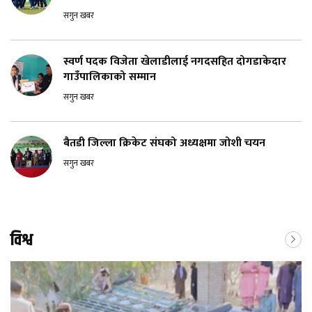
सगुन खबर
स्वर्ण पदक विजेता खेलाडीलाई नगदसहित दोगडाकेदार
गाउँपालिकाको सम्मान
सगुन खबर
बैतडी जिल्ला क्रिकेट संघको अध्यक्षमा जोशी चयन
सगुन खबर
विश्व