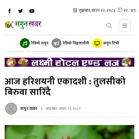
रेडियो सगुन
रेडियो निङ्गलाशैनी
सगुन टिभी
आज हरिशयनी एकादशी : तुलसीको
बिरुवा सारिँदै
सगुन खबर
आइतबार, असार २२, २०८२