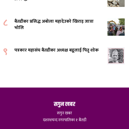
८
बैतडीका प्रसिद्ध अबोला महादेउको खिराइ जात्रा
भोलि
९
पत्रकार महासंघ बैतडीका अध्यक्ष बडूलाई पितृ शोक
सगुन खबर
सगुन खबर
दशरथचन्द नगरपालिका १ बैतडी