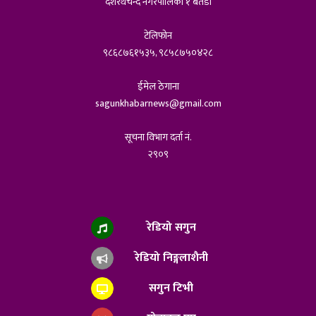
दशरथचन्द नगरपालिका १ बैतडी
टेलिफोन
९८६८७६१५३५, ९८५८७५०४२८
ईमेल ठेगाना
sagunkhabarnews@gmail.com
सूचना विभाग दर्ता नं.
२९०९
रेडियो सगुन
रेडियो निङ्गलाशैनी
सगुन टिभी