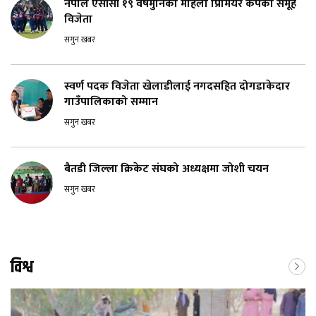
नेपाल एसीसी १९ वर्षमुनिको महिला प्रिमियर कपको समूह
विजेता
सगुन खबर
स्वर्ण पदक विजेता खेलाडीलाई नगदसहित दोगडाकेदार
गाउँपालिकाको सम्मान
सगुन खबर
बैतडी जिल्ला क्रिकेट संघको अध्यक्षमा जोशी चयन
सगुन खबर
विश्व