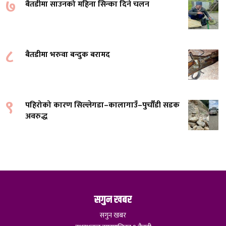
७
बैतडीमा साउनको महिना सिन्का दिने चलन
८
बैतडीमा भरुवा बन्दुक बरामद
९
पहिरोको कारण सिल्लेगडा–कालागाउँ–पुर्चौंडी सडक
अवरुद्ध
सगुन खबर
सगुन खबर