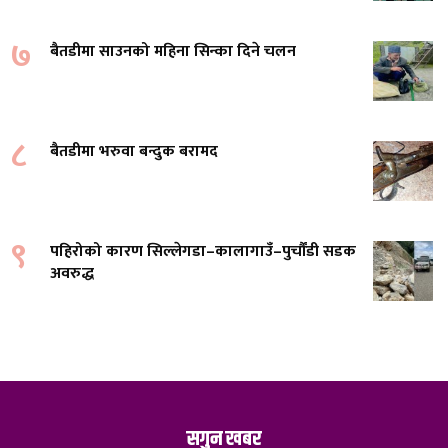
७
बैतडीमा साउनको महिना सिन्का दिने चलन
८
बैतडीमा भरुवा बन्दुक बरामद
९
पहिरोको कारण सिल्लेगडा–कालागाउँ–पुर्चौंडी सडक
अवरुद्ध
सगुन खबर