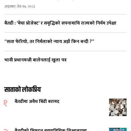
आइतबार, जेठ १७, २०८३
बैतडी : ‘मेघा प्रोजेक्ट’ र समृद्धिको सपनामाथि राज्यको निर्मम उपेक्षा
“सत्ता फेरियो, तर निर्मलाको न्याय अझै किन बन्दी ?”
भावी प्रधानमन्त्री बालेनलाई खुला पत्र
साताको लोकप्रिय
१
बैतडीमा अवैध बिँडी बरामद
बैतडीको भिमदत्त बहुप्राविधिक शिक्षालयमा