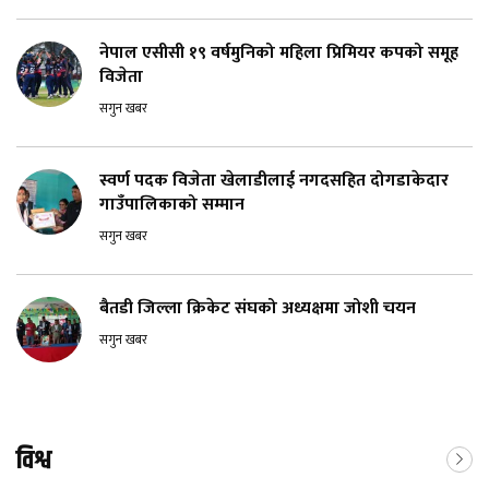
नेपाल एसीसी १९ वर्षमुनिको महिला प्रिमियर कपको समूह
विजेता
सगुन खबर
स्वर्ण पदक विजेता खेलाडीलाई नगदसहित दोगडाकेदार
गाउँपालिकाको सम्मान
सगुन खबर
बैतडी जिल्ला क्रिकेट संघको अध्यक्षमा जोशी चयन
सगुन खबर
विश्व