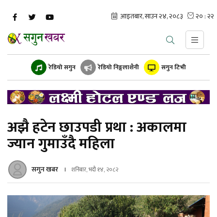
रेडियो सगुन
रेडियो निङ्गलाशैनी
सगुन टिभी
अझै हटेन छाउपडी प्रथा : अकालमा
ज्यान गुमाउँदै महिला
सगुन खबर
शनिबार, भदौ १४, २०८२