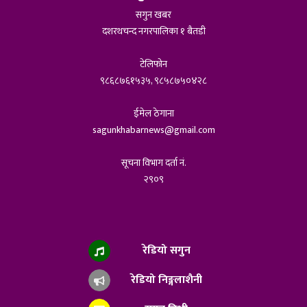
सगुन खबर
दशरथचन्द नगरपालिका १ बैतडी
टेलिफोन
९८६८७६१५३५, ९८५८७५०४२८
ईमेल ठेगाना
sagunkhabarnews@gmail.com
सूचना विभाग दर्ता नं.
२९०९
रेडियो सगुन
रेडियो निङ्गलाशैनी