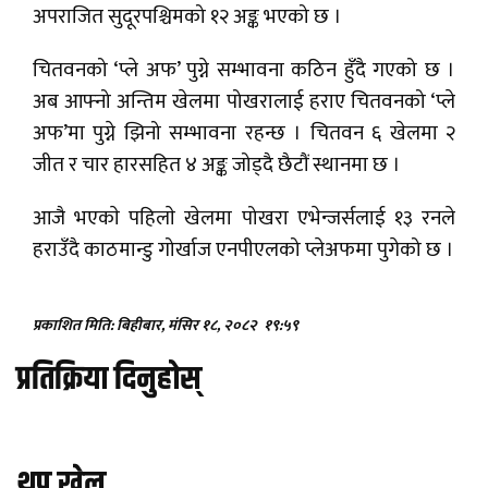
अपराजित सुदूरपश्चिमको १२ अङ्क भएको छ ।
चितवनको ‘प्ले अफ’ पुग्ने सम्भावना कठिन हुँदै गएको छ ।
अब आफ्नो अन्तिम खेलमा पोखरालाई हराए चितवनको ‘प्ले
अफ’मा पुग्ने झिनो सम्भावना रहन्छ । चितवन ६ खेलमा २
जीत र चार हारसहित ४ अङ्क जोड्दै छैटौं स्थानमा छ ।
आजै भएकाे पहिलाे खेलमा पोखरा एभेन्जर्सलाई १३ रनले
हराउँदै काठमान्डु गोर्खाज एनपीएलको प्लेअफमा पुगेको छ ।
प्रकाशित मिति: बिहीबार, मंसिर १८, २०८२
१९:५९
प्रतिक्रिया दिनुहोस्
थप खेल