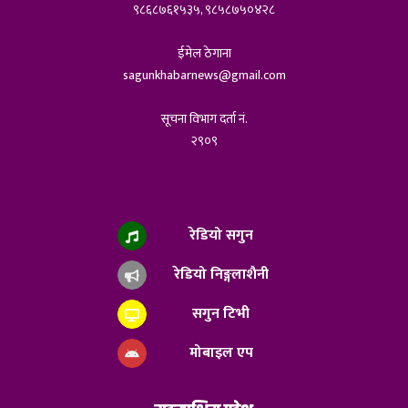
९८६८७६१५३५, ९८५८७५०४२८
ईमेल ठेगाना
sagunkhabarnews@gmail.com
सूचना विभाग दर्ता नं.
२९०९
रेडियो सगुन
रेडियो निङ्गलाशैनी
सगुन टिभी
मोबाइल एप