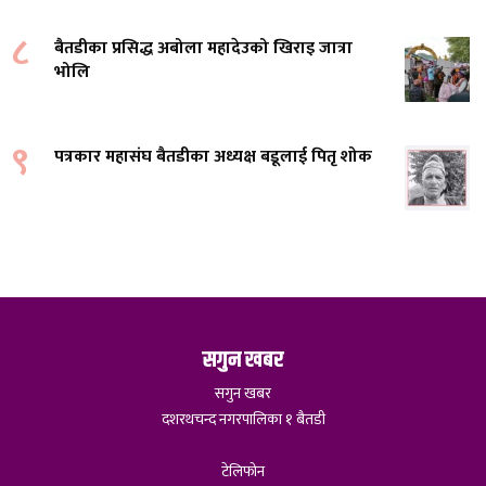
८
बैतडीका प्रसिद्ध अबोला महादेउको खिराइ जात्रा
भोलि
९
पत्रकार महासंघ बैतडीका अध्यक्ष बडूलाई पितृ शोक
सगुन खबर
सगुन खबर
दशरथचन्द नगरपालिका १ बैतडी
टेलिफोन