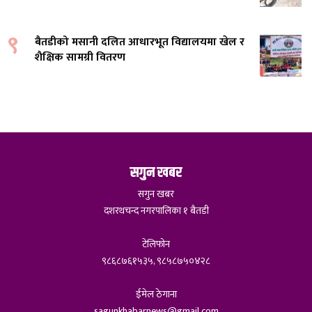
९
बैतडीको मसानी दलित आधारभूत विद्यालयमा खेल र
शैक्षिक सामग्री वितरण
सगुन खबर
सगुन खबर
दशरथचन्द नगरपालिका १ बैतडी
टेलिफोन
९८६८७६१५३५, ९८५८७५०४२८
ईमेल ठेगाना
sagunkhabarnews@gmail.com