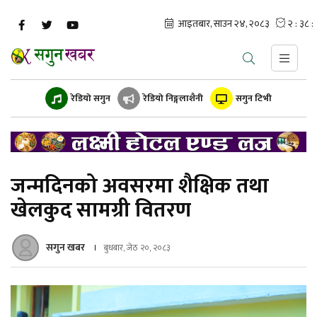
रेडियो सगुन
रेडियो निङ्गलाशैनी
सगुन टिभी
जन्मदिनको अवसरमा शैक्षिक तथा
खेलकुद सामग्री वितरण
सगुन खबर
बुधबार, जेठ २०, २०८३