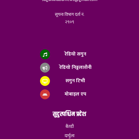
सूचना विभाग दर्ता नं.
२९०९
रेडियो सगुन
रेडियो निङ्गलाशैनी
सगुन टिभी
मोबाइल एप
सुदुरपश्चिम प्रदेश
बैतडी
दार्चुला