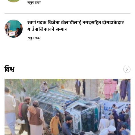
सगुन खबर
स्वर्ण पदक विजेता खेलाडीलाई नगदसहित दोगडाकेदार
गाउँपालिकाको सम्मान
सगुन खबर
विश्व