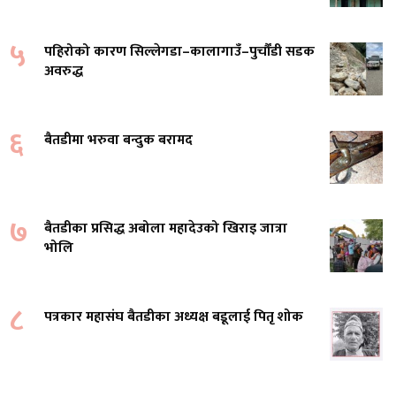
५
पहिरोको कारण सिल्लेगडा–कालागाउँ–पुर्चौंडी सडक
अवरुद्ध
६
बैतडीमा भरुवा बन्दुक बरामद
७
बैतडीका प्रसिद्ध अबोला महादेउको खिराइ जात्रा
भोलि
८
पत्रकार महासंघ बैतडीका अध्यक्ष बडूलाई पितृ शोक