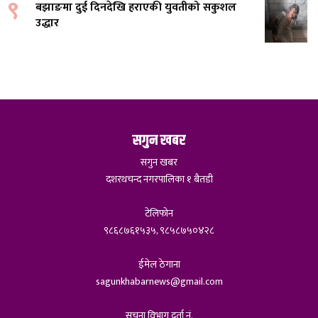
९
बझाङमा दुई दिनदेखि हराएकी युवतीको सकुशल
उद्धार
सगुन खबर
सगुन खबर
दशरथचन्द नगरपालिका १ बैतडी
टेलिफोन
९८६८७६१५३५, ९८५८७५०४२८
ईमेल ठेगाना
sagunkhabarnews@gmail.com
सूचना विभाग दर्ता नं.