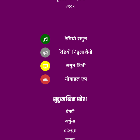
२९०९
रेडियो सगुन
रेडियो निङ्गलाशैनी
सगुन टिभी
मोबाइल एप
सुदुरपश्चिम प्रदेश
बैतडी
दार्चुला
डडेल्धुरा
बझाङ