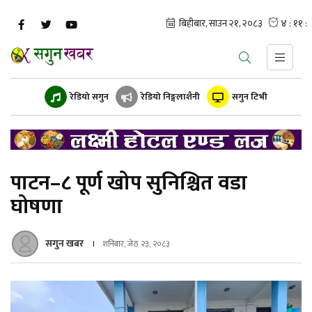
रेडियो सगुन
रेडियो निङ्गलाशैनी
सगुन टिभी
पाटन–८ पूर्ण खोप सुनिश्चित वडा
घोषणा
सगुन खबर
शनिबार, जेठ २३, २०८३