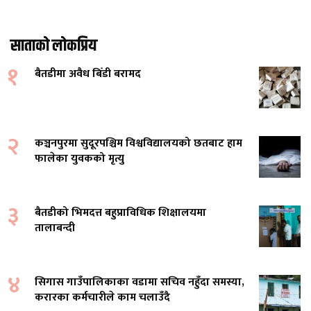
साताको लोकप्रिय
१
बैतडीमा अवैध बिँडी बरामद
२
कञ्चनपुरमा सुदूरपश्चिम विश्वविद्यालयको छतबाट हाम
फालेका युवकको मृत्यु
३
बैतडीको भिमदत्त बहुप्राविधिक शिक्षालयमा
तालाबन्दी
४
सिगास गाउँपालिकाका वडामा सचिव नहुँदा समस्या,
करारका कर्मचारीले काम चलाउँदै