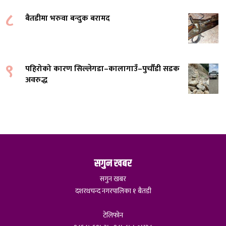
८
बैतडीमा भरुवा बन्दुक बरामद
९
पहिरोको कारण सिल्लेगडा–कालागाउँ–पुर्चौंडी सडक
अवरुद्ध
सगुन खबर
सगुन खबर
दशरथचन्द नगरपालिका १ बैतडी
टेलिफोन