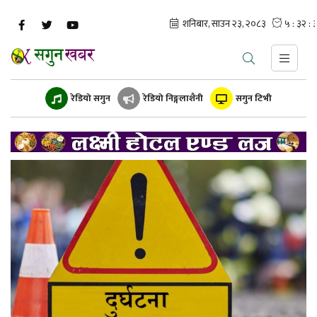
रेडियो सगुन
रेडियो निङ्गलाशैनी
सगुन टिभी