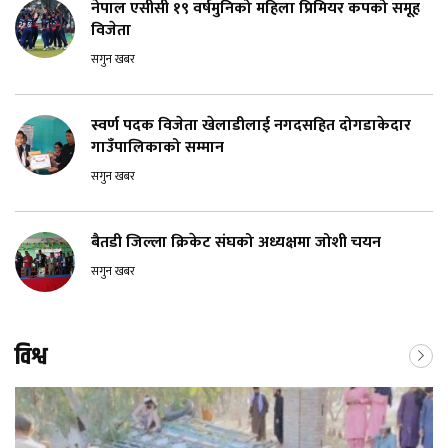
नेपाल एसीसी १९ वर्षमुनिको महिला प्रिमियर कपको समूह
विजेता
सगुन खबर
स्वर्ण पदक विजेता खेलाडीलाई नगदसहित दोगडाकेदार
गाउँपालिकाको सम्मान
सगुन खबर
बैतडी जिल्ला क्रिकेट संघको अध्यक्षमा जोशी चयन
सगुन खबर
विश्व