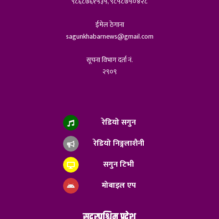
९८६८७६१५३५, ९८५८७५०४२८
ईमेल ठेगाना
sagunkhabarnews@gmail.com
सूचना विभाग दर्ता नं.
२९०९
रेडियो सगुन
रेडियो निङ्गलाशैनी
सगुन टिभी
मोबाइल एप
सुदुरपश्चिम प्रदेश