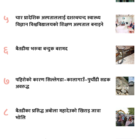
५
चार प्रादेशिक अस्पताललाई दशरथचन्द स्वास्थ्य
विज्ञान विश्वविद्यालयको शिक्षण अस्पताल बनाइने
६
बैतडीमा भरुवा बन्दुक बरामद
७
पहिरोको कारण सिल्लेगडा–कालागाउँ–पुर्चौंडी सडक
अवरुद्ध
८
बैतडीका प्रसिद्ध अबोला महादेउको खिराइ जात्रा
भोलि