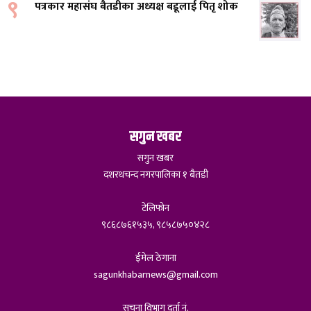
९
पत्रकार महासंघ बैतडीका अध्यक्ष बडूलाई पितृ शोक
सगुन खबर
सगुन खबर
दशरथचन्द नगरपालिका १ बैतडी
टेलिफोन
९८६८७६१५३५, ९८५८७५०४२८
ईमेल ठेगाना
sagunkhabarnews@gmail.com
सूचना विभाग दर्ता नं.