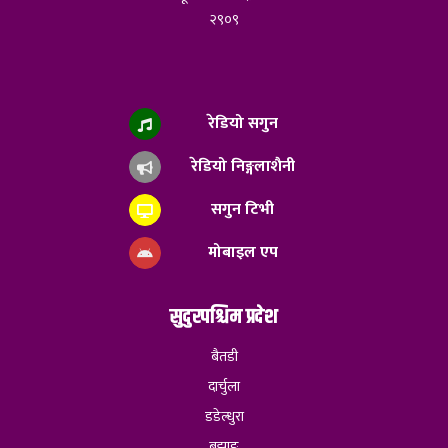
२९०९
रेडियो सगुन
रेडियो निङ्गलाशैनी
सगुन टिभी
मोबाइल एप
सुदुरपश्चिम प्रदेश
बैतडी
दार्चुला
डडेल्धुरा
बझाङ