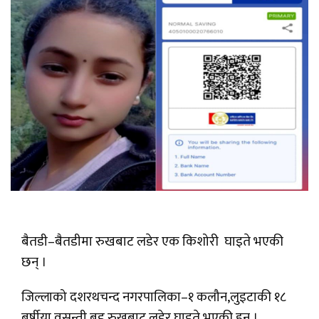
बैतडी–बैतडीमा रुखबाट लडेर एक किशोरी घाइते भएकी
छन् ।
जिल्लाको दशरथचन्द नगरपालिका–१ कलौन,लुइटाकी १८
बर्षीया वसन्ती बडू रुखबाट लडेर घाइते भएकी हुन् ।