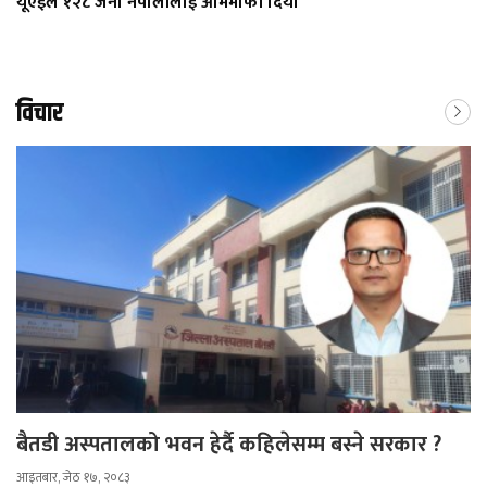
यूएईले १२८ जना नेपालीलाई आममाफी दियाे
विचार
बैतडी अस्पतालको भवन हेर्दै कहिलेसम्म बस्ने सरकार ?
आइतबार, जेठ १७, २०८३