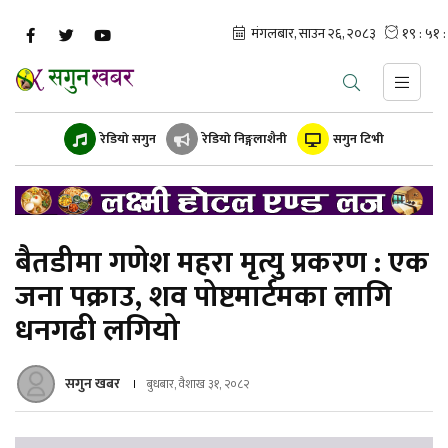
रेडियो सगुन
रेडियो निङ्गलाशैनी
सगुन टिभी
बैतडीमा गणेश महरा मृत्यु प्रकरण : एक
जना पक्राउ, शव पोष्टमार्टमका लागि
धनगढी लगियो
सगुन खबर
बुधबार, वैशाख ३१, २०८२