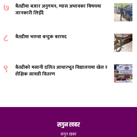
७
बैतडीमा बजार अनुगमन, ग्यास अभावका बिषयमा
जानकारी लिइँदै
८
बैतडीमा भरुवा बन्दुक बरामद
९
बैतडीको मसानी दलित आधारभूत विद्यालयमा खेल र
शैक्षिक सामग्री वितरण
सगुन खबर
सगुन खबर