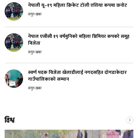
नेपाली यू–१९ महिला क्रिकेट टोली एशिया कपमा छनोट
सगुन खबर
नेपाल एसीसी १९ वर्षमुनिको महिला प्रिमियर कपको समूह
विजेता
सगुन खबर
स्वर्ण पदक विजेता खेलाडीलाई नगदसहित दोगडाकेदार
गाउँपालिकाको सम्मान
सगुन खबर
विश्व