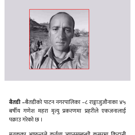
बैतडी –
बैतडीको पाटन नगरपालिका –८ राङ्गाजुजौनाका ४५
बर्षीय गणेश महरा मृत्यु प्रकरणमा प्रहरीले एकजनालाई
पक्राउ गरेको छ ।
मृतकका आफन्तले कर्तव्य ज्यानसम्बन्धी कसुरमा किटानी