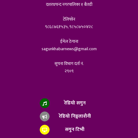
दशरथचन्द नगरपालिका १ बैतडी
टेलिफोन
९८६८७६१५३५, ९८५८७५०४२८
ईमेल ठेगाना
sagunkhabarnews@gmail.com
सूचना विभाग दर्ता नं.
२९०९
रेडियो सगुन
रेडियो निङ्गलाशैनी
सगुन टिभी