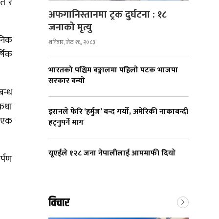
ेत र
अफगानिस्तानमा ट्रक दुर्घटना : १८
जनाको मृत्यु
ैनिक
शनिबार, जेठ १६, २०८३
्षिक
भारतको पश्चिम बङ्गालमा पहिलो पटक भाजपा
सरकार बन्यो
बन्ध
 कथा
इरानले फेरि ‘हर्मुज’ बन्द गर्यो, अमेरिकी नाकाबन्दी
ब एक
हट्नुपर्ने माग
यूएईले १२८ जना नेपालीलाई आममाफी दियाे
र्पण
विचार