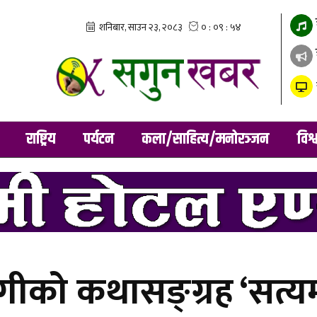
राष्ट्रिय
पर्यटन
कला/साहित्य/मनोरञ्जन
विश्
ोगीको कथासङ्ग्रह ‘सत्यम