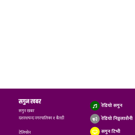
सगुन खबर
रेडियो सगुन
सगुन खबर
दशरथचन्द नगरपालिका १ बैतडी
रेडियो निङ्गलाशैनी
सगुन टिभी
टेलिफोन