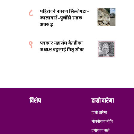
८
पहिरोको कारण सिल्लेगडा–
कालागाउँ–पुर्चौंडी सडक
अवरुद्ध
९
पत्रकार महासंघ बैतडीका
अध्यक्ष बडूलाई पितृ शोक
विशेष
हाम्रो बारेमा
हाम्रो बारेमा
गोपनीयता नीति
प्रयोगका सर्त