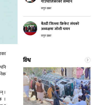
गाउँपालिकाको सम्मान
सगुन खबर
बैतडी जिल्ला क्रिकेट संघको
अध्यक्षमा जोशी चयन
सगुन खबर
थाका
विश्व
 पनि
अनेक
न् ।
छ ।