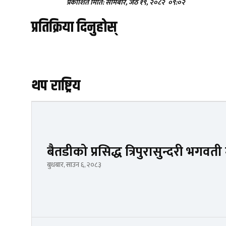
प्रकाशित मिति: सोमबार, जेठ १९, २०८२
०९:०२
प्रतिक्रिया दिनुहोस्
थप राष्ट्रिय
बैतडीको प्रसिद्ध त्रिपुरासुन्दरी भगवती
बुधबार, साउन ६, २०८३