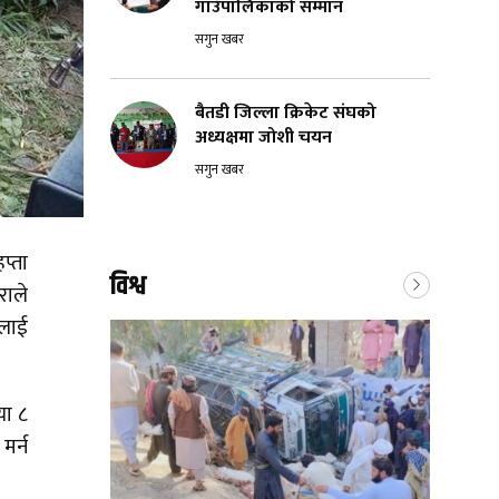
गाउँपालिकाको सम्मान
सगुन खबर
बैतडी जिल्ला क्रिकेट संघको
अध्यक्षमा जोशी चयन
सगुन खबर
प्ता
विश्व
राले
ुलाई
या ८
मर्न