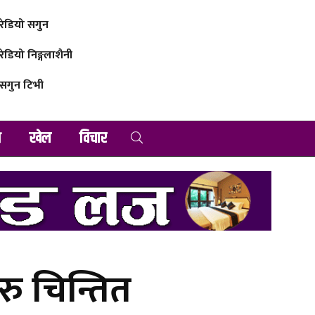
रेडियो सगुन
रेडियो निङ्गलाशैनी
सगुन टिभी
व
खेल
विचार
रु चिन्तित