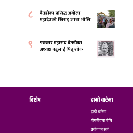
८
बैतडीका प्रसिद्ध अबोला
महादेउको खिराइ जात्रा भोलि
९
पत्रकार महासंघ बैतडीका
अध्यक्ष बडूलाई पितृ शोक
विशेष
हाम्रो बारेमा
हाम्रो बारेमा
गोपनीयता नीति
प्रयोगका सर्त