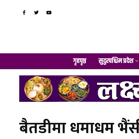
गृहपृष्ठ
सुदुरपश्चिम प्रदेश
बैतडीमा धमाधम भैंस