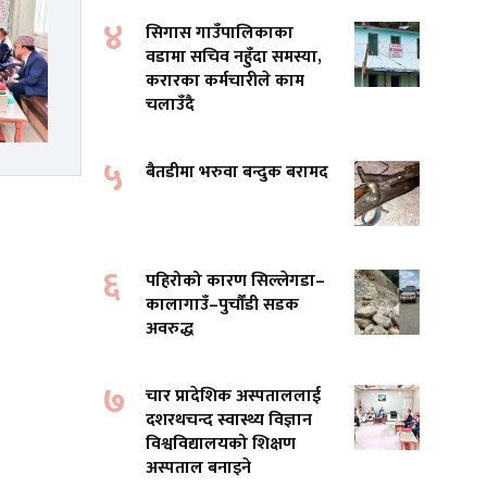
४
सिगास गाउँपालिकाका
वडामा सचिव नहुँदा समस्या,
करारका कर्मचारीले काम
चलाउँदै
५
बैतडीमा भरुवा बन्दुक बरामद
६
पहिरोको कारण सिल्लेगडा–
कालागाउँ–पुर्चौंडी सडक
अवरुद्ध
७
चार प्रादेशिक अस्पताललाई
दशरथचन्द स्वास्थ्य विज्ञान
विश्वविद्यालयको शिक्षण
अस्पताल बनाइने