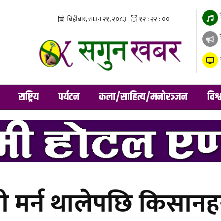
राष्ट्रिय
पर्यटन
कला/साहित्य/मनोरञ्जन
विश्
ी मर्न थालेपछि किसानह