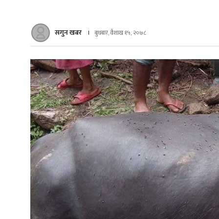
सगुन खबर
बुधबार, वैशाख १५, २०७८