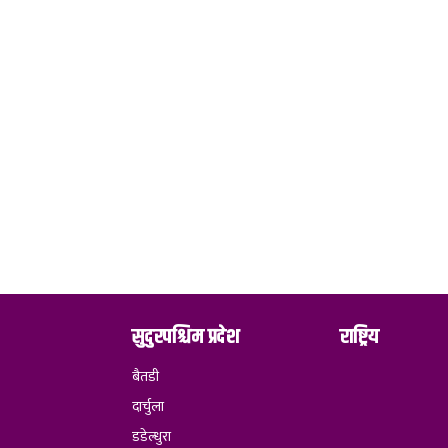
सुदुरपश्चिम प्रदेश
राष्ट्रिय
बैतडी
दार्चुला
डडेल्धुरा