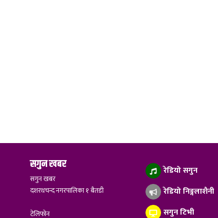
सगुन खबर
रेडियो सगुन
सगुन खबर
दशरथचन्द नगरपालिका १ बैतडी
रेडियो निङ्गलाशैनी
सगुन टिभी
टेलिफोन