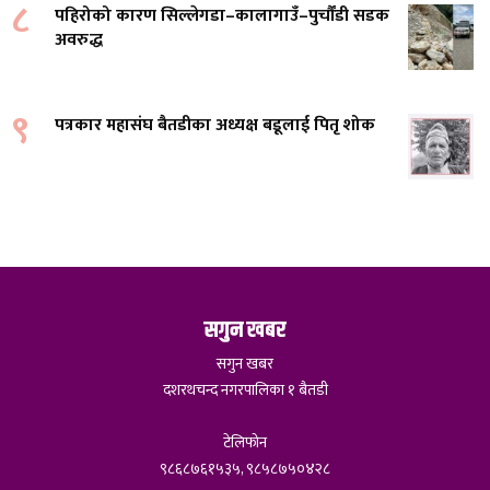
८
पहिरोको कारण सिल्लेगडा–कालागाउँ–पुर्चौंडी सडक
अवरुद्ध
९
पत्रकार महासंघ बैतडीका अध्यक्ष बडूलाई पितृ शोक
सगुन खबर
सगुन खबर
दशरथचन्द नगरपालिका १ बैतडी
टेलिफोन
९८६८७६१५३५, ९८५८७५०४२८