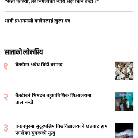
“सत्ता फेरियो, तर निर्मलाको न्याय अझै किन बन्दी ?”
भावी प्रधानमन्त्री बालेनलाई खुला पत्र
साताको लोकप्रिय
१
बैतडीमा अवैध बिँडी बरामद
२
बैतडीको भिमदत्त बहुप्राविधिक शिक्षालयमा
तालाबन्दी
३
कञ्चनपुरमा सुदूरपश्चिम विश्वविद्यालयको छतबाट हाम
फालेका युवकको मृत्यु