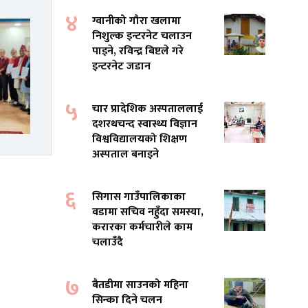
४
ग्वानीको गौरा खलामा
निशुल्क इन्टरनेट चलाउन
पाइने, रविन्द्र बिष्टले गरे
इन्टरनेट जडान
५
चार प्रादेशिक अस्पताललाई
दशरथचन्द स्वास्थ्य विज्ञान
विश्वविद्यालयको शिक्षण
अस्पताल बनाइने
६
सिगास गाउँपालिकाका
वडामा सचिव नहुँदा समस्या,
करारका कर्मचारीले काम
चलाउँदै
७
बैतडीमा साउनको महिना
सिन्का दिने चलन