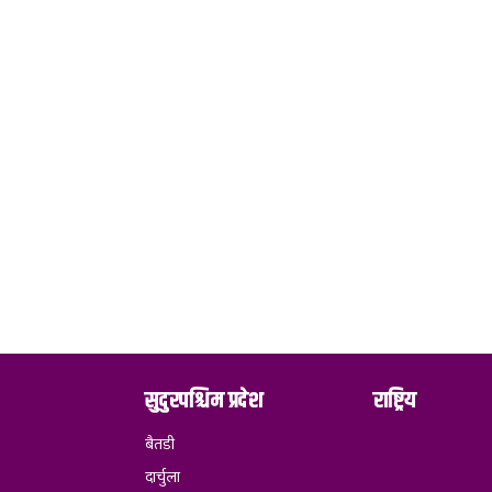
सुदुरपश्चिम प्रदेश
राष्ट्रिय
बैतडी
दार्चुला