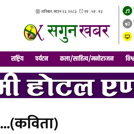
राष्ट्रिय
पर्यटन
कला/साहित्य/मनोरञ्जन
विश्
न ...(कविता)