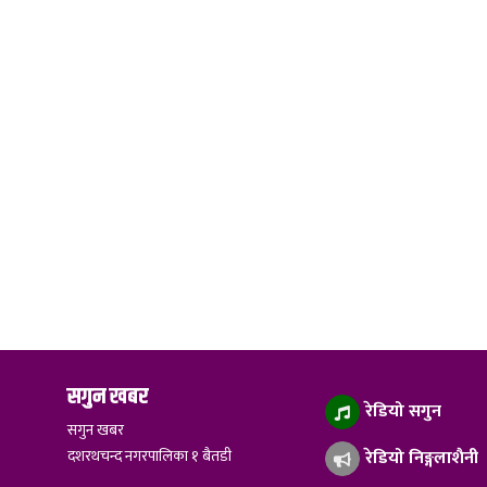
सगुन खबर
रेडियो सगुन
सगुन खबर
दशरथचन्द नगरपालिका १ बैतडी
रेडियो निङ्गलाशैनी