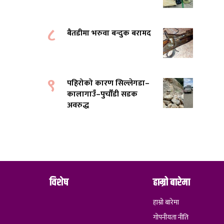
८
बैतडीमा भरुवा बन्दुक बरामद
९
पहिरोको कारण सिल्लेगडा–
कालागाउँ–पुर्चौंडी सडक
अवरुद्ध
विशेष
हाम्रो बारेमा
हाम्रो बारेमा
गोपनीयता नीति