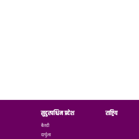
सुदुरपश्चिम प्रदेश
राष्ट्रिय
बैतडी
दार्चुला