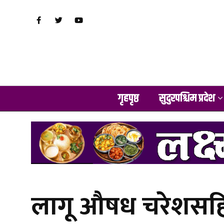
गृहपृष्ठ
सुदुरपश्चिम प्रदेश
लागू औषध चरेशसहि