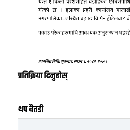
यस्तै १ किलो चरेशसहित बझाङको छबिसपाथिभेर
गरेको छ । इलाका प्रहरी कार्यालय मालाख
नगरपालिका–२ स्थित बझाङ विपिन होटेलबाट बोह
पक्राउ परेकाहरुमाथि आवश्यक अनुसन्धान भइरह
प्रकाशित मिति: शुक्रबार, साउन ९, २०८२
१०:०५
प्रतिक्रिया दिनुहोस्
थप बैतडी