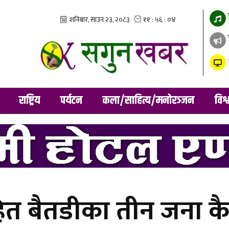
राष्ट्रिय
पर्यटन
कला/साहित्य/मनोरञ्जन
विश्
त बैतडीका तीन जना कै