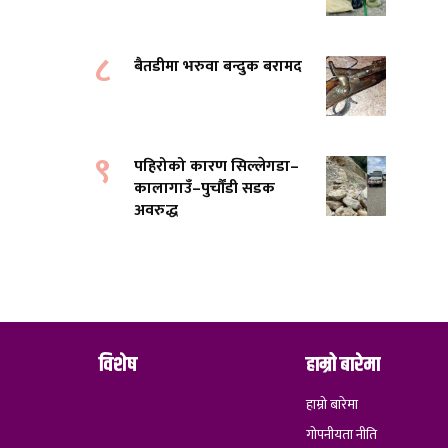
८
बैतडीमा भरुवा बन्दुक बरामद
९
पहिरोको कारण सिल्लेगडा–
कालागाउँ–पुर्चौंडी सडक
अवरुद्ध
विशेष
हाम्रो बारेमा
हाम्रो बारेमा
गोपनीयता नीति