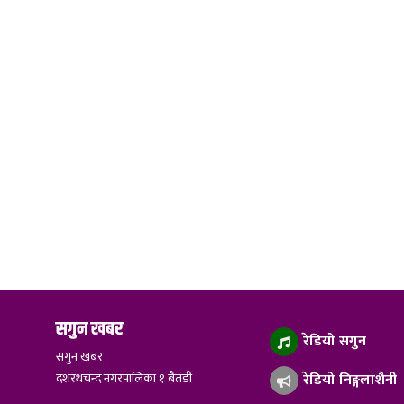
सगुन खबर
रेडियो सगुन
सगुन खबर
दशरथचन्द नगरपालिका १ बैतडी
रेडियो निङ्गलाशैनी