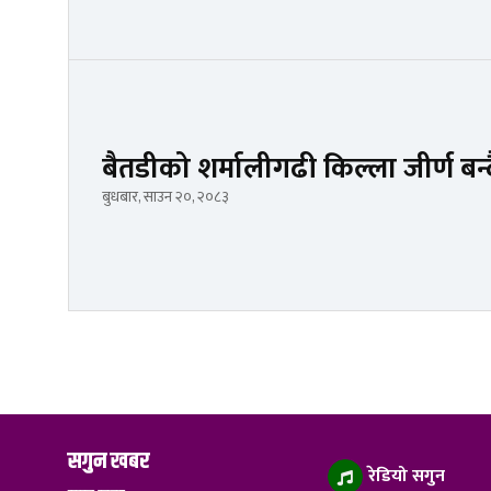
बैतडीको शर्मालीगढी किल्ला जीर्ण बन्
बुधबार, साउन २०, २०८३
सगुन खबर
रेडियो सगुन