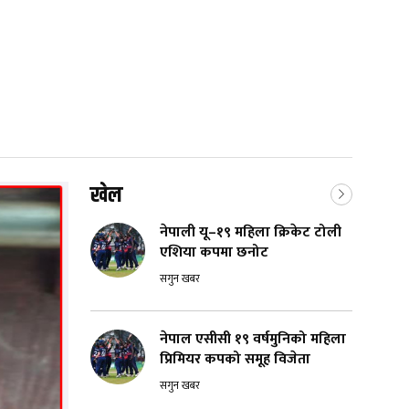
खेल
नेपाली यू–१९ महिला क्रिकेट टोली
एशिया कपमा छनोट
सगुन खबर
नेपाल एसीसी १९ वर्षमुनिको महिला
प्रिमियर कपको समूह विजेता
सगुन खबर