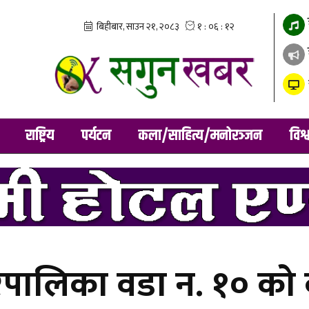
राष्ट्रिय
पर्यटन
कला/साहित्य/मनोरञ्जन
विश्
गरपालिका वडा न. १० को