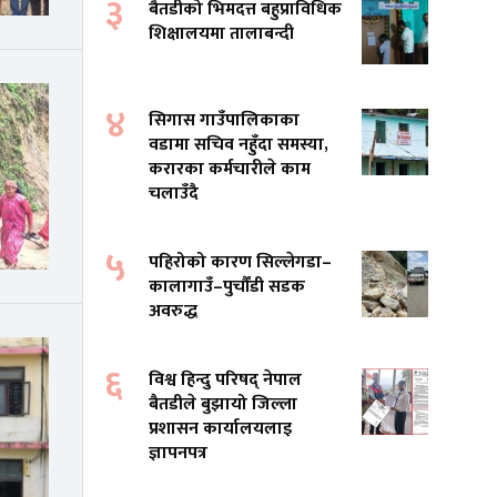
३
बैतडीको भिमदत्त बहुप्राविधिक
शिक्षालयमा तालाबन्दी
४
सिगास गाउँपालिकाका
वडामा सचिव नहुँदा समस्या,
करारका कर्मचारीले काम
चलाउँदै
५
पहिरोको कारण सिल्लेगडा–
कालागाउँ–पुर्चौंडी सडक
अवरुद्ध
६
विश्व हिन्दु परिषद् नेपाल
बैतडीले बुझायो जिल्ला
प्रशासन कार्यालयलाइ
ज्ञापनपत्र