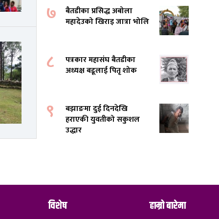
७
बैतडीका प्रसिद्ध अबोला
महादेउको खिराइ जात्रा भोलि
८
पत्रकार महासंघ बैतडीका
अध्यक्ष बडूलाई पितृ शोक
९
बझाङमा दुई दिनदेखि
हराएकी युवतीको सकुशल
उद्धार
विशेष
हाम्रो बारेमा