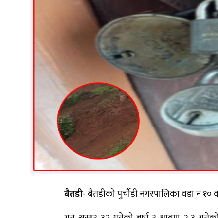
बैतडी
- बैतडीको पुर्चौडी नगरपालिका वडा न १०
गत असार ३२ गतेको बर्षा र श्राबण २-३ गतेक