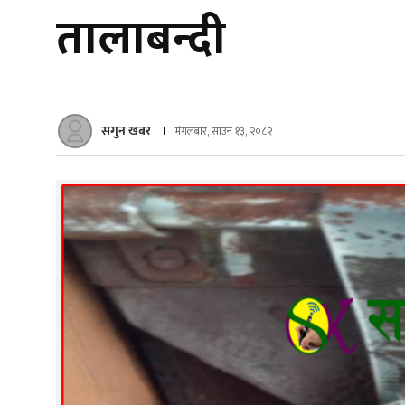
तालाबन्दी
सगुन खबर
मंगलबार, साउन १३, २०८२