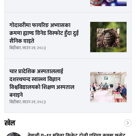
गोदावरीमा फायरिङ अभ्यासका
क्रममा ह्याण्ड ग्रिनेड विस्फोट हुँदा दुई
सैनिक घाइते
बिहीबार, साउन २१, २०८३
चार प्रादेशिक अस्पताललाई
दशरथचन्द स्वास्थ्य विज्ञान
विश्वविद्यालयको शिक्षण अस्पताल
बनाइने
बिहीबार, साउन २१, २०८३
खेल
नेपाली यू–१९ महिला क्रिकेट टोली एशिया कपमा छनोट