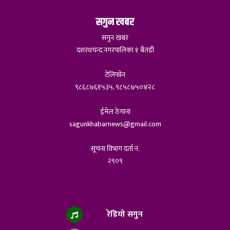
सगुन खबर
सगुन खबर
दशरथचन्द नगरपालिका १ बैतडी
टेलिफोन
९८६८७६१५३५, ९८५८७५०४२८
ईमेल ठेगाना
sagunkhabarnews@gmail.com
सूचना विभाग दर्ता नं.
२९०९
रेडियो सगुन