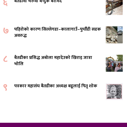
६
बैतडीमा भरुवा बन्दुक बरामद
७
पहिरोको कारण सिल्लेगडा–कालागाउँ–पुर्चौंडी सडक
अवरुद्ध
८
बैतडीका प्रसिद्ध अबोला महादेउको खिराइ जात्रा
भोलि
९
पत्रकार महासंघ बैतडीका अध्यक्ष बडूलाई पितृ शोक