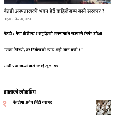
बैतडी अस्पतालको भवन हेर्दै कहिलेसम्म बस्ने सरकार ?
आइतबार, जेठ १७, २०८३
बैतडी : ‘मेघा प्रोजेक्ट’ र समृद्धिको सपनामाथि राज्यको निर्मम उपेक्षा
“सत्ता फेरियो, तर निर्मलाको न्याय अझै किन बन्दी ?”
भावी प्रधानमन्त्री बालेनलाई खुला पत्र
साताको लोकप्रिय
१
बैतडीमा अवैध बिँडी बरामद