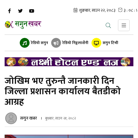
रेडियो सगुन
रेडियो निङ्गलाशैनी
सगुन टिभी
जोखिम भए तुरुन्तै जानकारी दिन
जिल्ला प्रशासन कार्यालय बैतडीको
आग्रह
सगुन खबर
बुधबार, साउन २१, २०८२