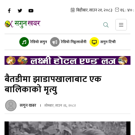
रेडियो सगुन
रेडियो निङ्गलाशैनी
सगुन टिभी
बैतडीमा झाडापखालाबाट एक
बालिकाको मृत्यु
सगुन खबर
सोमबार, साउन २६, २०८२