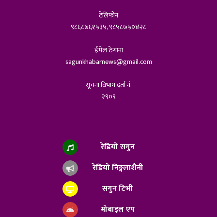
टेलिफोन
९८६८७६१५३५, ९८५८७५०४२८
ईमेल ठेगाना
sagunkhabarnews@gmail.com
सूचना विभाग दर्ता नं.
२९०९
रेडियो सगुन
रेडियो निङ्गलाशैनी
सगुन टिभी
मोबाइल एप