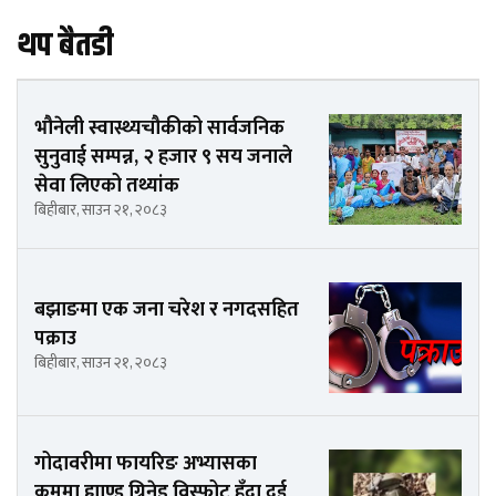
थप बैतडी
भौनेली स्वास्थ्यचौकीको सार्वजनिक
सुनुवाई सम्पन्न, २ हजार ९ सय जनाले
सेवा लिएको तथ्यांक
बिहीबार, साउन २१, २०८३
बझाङमा एक जना चरेश र नगदसहित
पक्राउ
बिहीबार, साउन २१, २०८३
गोदावरीमा फायरिङ अभ्यासका
क्रममा ह्याण्ड ग्रिनेड विस्फोट हुँदा दुई