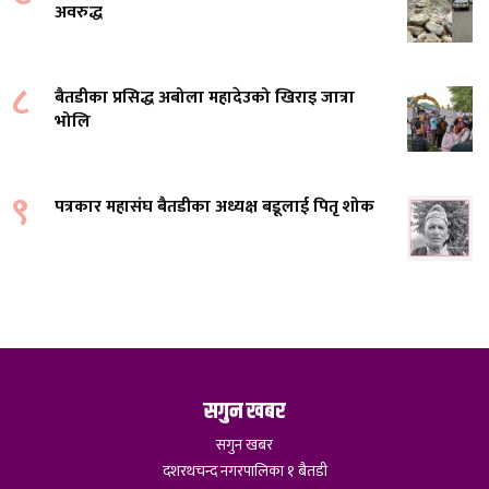
अवरुद्ध
८
बैतडीका प्रसिद्ध अबोला महादेउको खिराइ जात्रा
भोलि
९
पत्रकार महासंघ बैतडीका अध्यक्ष बडूलाई पितृ शोक
सगुन खबर
सगुन खबर
दशरथचन्द नगरपालिका १ बैतडी