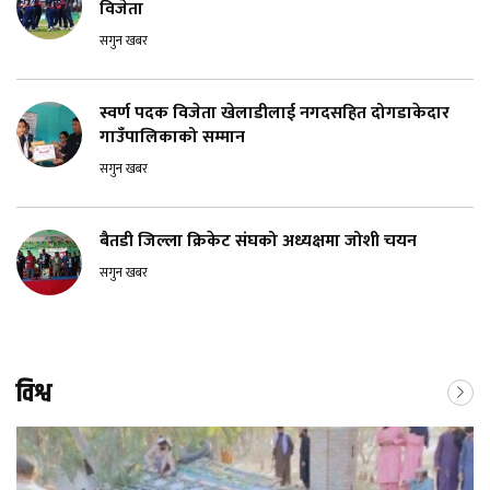
विजेता
सगुन खबर
स्वर्ण पदक विजेता खेलाडीलाई नगदसहित दोगडाकेदार
गाउँपालिकाको सम्मान
सगुन खबर
बैतडी जिल्ला क्रिकेट संघको अध्यक्षमा जोशी चयन
सगुन खबर
विश्व