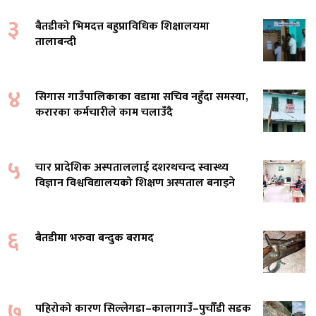
३
बैतडीको भिमदत्त बहुप्राविधिक शिक्षालयमा
तालाबन्दी
४
सिगास गाउँपालिकाका वडामा सचिव नहुँदा समस्या,
करारका कर्मचारीले काम चलाउँदै
५
चार प्रादेशिक अस्पताललाई दशरथचन्द स्वास्थ्य
विज्ञान विश्वविद्यालयको शिक्षण अस्पताल बनाइने
६
बैतडीमा भरुवा बन्दुक बरामद
७
पहिरोको कारण सिल्लेगडा–कालागाउँ–पुर्चौंडी सडक