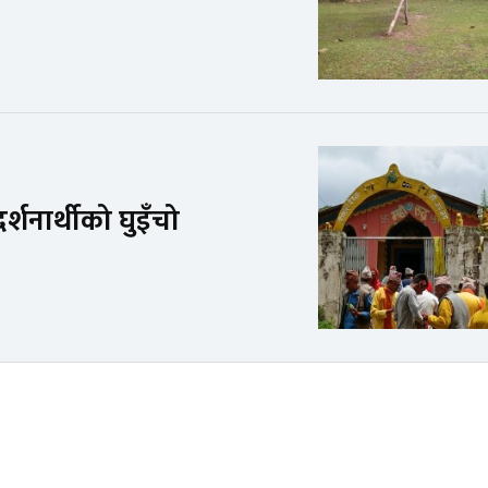
्शनार्थीको घुइँचो