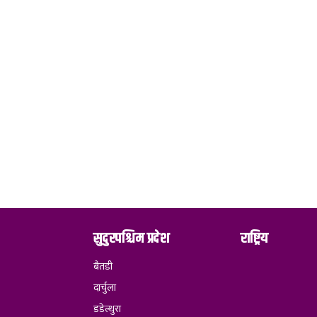
सुदुरपश्चिम प्रदेश
राष्ट्रिय
बैतडी
दार्चुला
डडेल्धुरा