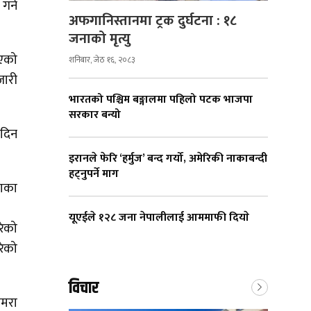
र्ने
अफगानिस्तानमा ट्रक दुर्घटना : १८
जनाको मृत्यु
भएको
शनिबार, जेठ १६, २०८३
जारी
भारतको पश्चिम बङ्गालमा पहिलो पटक भाजपा
सरकार बन्यो
 दिन
इरानले फेरि ‘हर्मुज’ बन्द गर्यो, अमेरिकी नाकाबन्दी
हट्नुपर्ने माग
ढाका
यूएईले १२८ जना नेपालीलाई आममाफी दियाे
रेको
रेको
विचार
जमरा