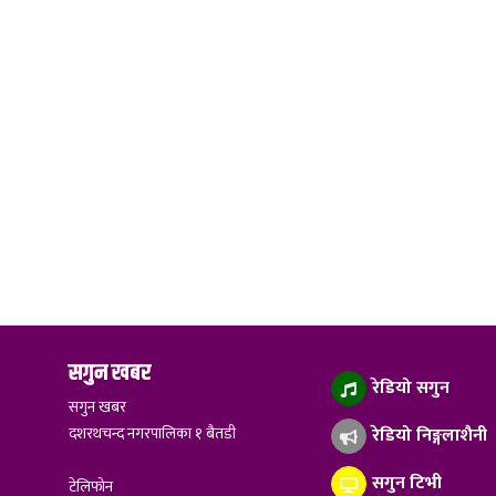
सगुन खबर
रेडियो सगुन
सगुन खबर
दशरथचन्द नगरपालिका १ बैतडी
रेडियो निङ्गलाशैनी
सगुन टिभी
टेलिफोन