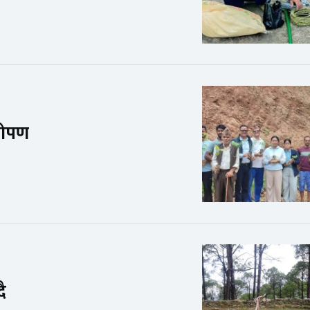
ारोपण
दै