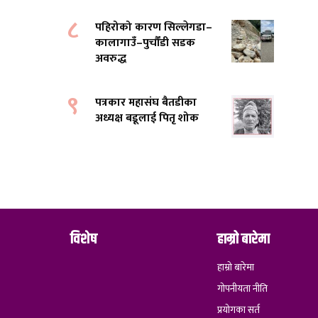
८
पहिरोको कारण सिल्लेगडा–
कालागाउँ–पुर्चौंडी सडक
अवरुद्ध
९
पत्रकार महासंघ बैतडीका
अध्यक्ष बडूलाई पितृ शोक
विशेष
हाम्रो बारेमा
हाम्रो बारेमा
गोपनीयता नीति
प्रयोगका सर्त