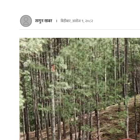
सगुन खबर
बिहीबार, असोज ९, २०८२