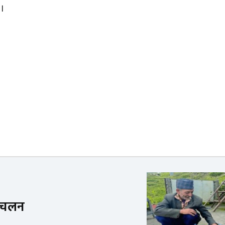
 ।
े चलन