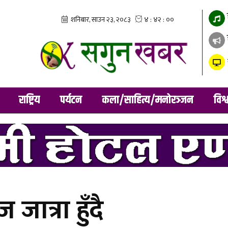
राष्ट्रिय
पर्यटन
कला/साहित्य/मनोरञ्जन
विश्
जात्रा हुँदै