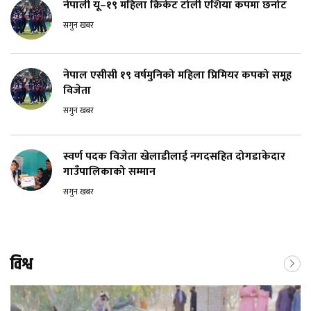
नेपाली यू–१९ महिला क्रिकेट टोली एशिया कपमा छनोट
सगुन खबर
नेपाल एसीसी १९ वर्षमुनिको महिला प्रिमियर कपको समूह
विजेता
सगुन खबर
स्वर्ण पदक विजेता खेलाडीलाई नगदसहित दोगडाकेदार
गाउँपालिकाको सम्मान
सगुन खबर
विश्व