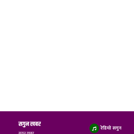
सगुन खबर
रेडियो सगुन
सगुन खबर