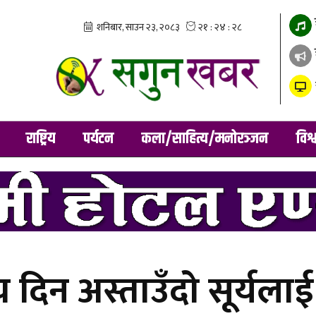
राष्ट्रिय
पर्यटन
कला/साहित्य/मनोरञ्जन
विश्
िन अस्ताउँदो सूर्यलाई व