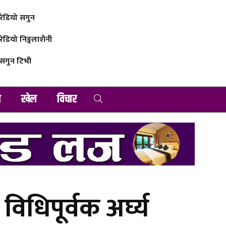
रेडियो सगुन
रेडियो निङ्गलाशैनी
सगुन टिभी
व
खेल
विचार
िधिपूर्वक अर्घ्य