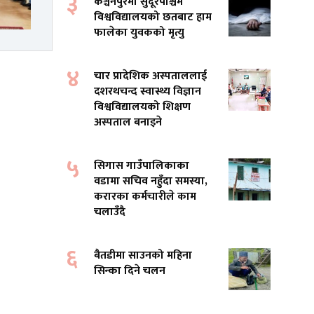
३
कञ्चनपुरमा सुदूरपश्चिम
विश्वविद्यालयको छतबाट हाम
फालेका युवकको मृत्यु
४
चार प्रादेशिक अस्पताललाई
दशरथचन्द स्वास्थ्य विज्ञान
विश्वविद्यालयको शिक्षण
अस्पताल बनाइने
५
सिगास गाउँपालिकाका
वडामा सचिव नहुँदा समस्या,
करारका कर्मचारीले काम
चलाउँदै
६
बैतडीमा साउनको महिना
सिन्का दिने चलन