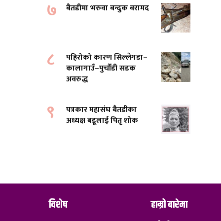
७
बैतडीमा भरुवा बन्दुक बरामद
८
पहिरोको कारण सिल्लेगडा–
कालागाउँ–पुर्चौंडी सडक
अवरुद्ध
९
पत्रकार महासंघ बैतडीका
अध्यक्ष बडूलाई पितृ शोक
विशेष
हाम्रो बारेमा