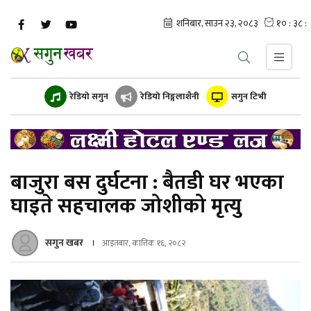
रेडियो सगुन
रेडियो निङ्गलाशैनी
सगुन टिभी
बाजुरा बस दुर्घटना : बैतडी घर भएका
घाइते सहचालक जोशीको मृत्यु
सगुन खबर
आइतबार, कात्तिक १६, २०८२