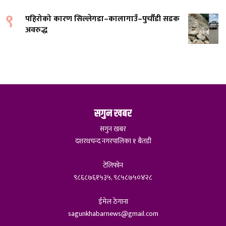
९
पहिरोको कारण सिल्लेगडा–कालागाउँ–पुर्चौंडी सडक
अवरुद्ध
सगुन खबर
सगुन खबर
दशरथचन्द नगरपालिका १ बैतडी
टेलिफोन
९८६८७६१५३५, ९८५८७५०४२८
ईमेल ठेगाना
sagunkhabarnews@gmail.com