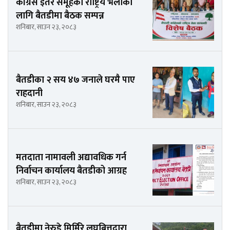
कांग्रेस इतर समूहको राष्ट्रिय भेलाका
लागि बैतडीमा बैठक सम्पन्न
शनिबार, साउन २३, २०८३
बैतडीका २ सय ४७ जनाले घरमै पाए
राहदानी
शनिबार, साउन २३, २०८३
मतदाता नामावली अद्यावधिक गर्न
निर्वाचन कार्यालय बैतडीको आग्रह
शनिबार, साउन २३, २०८३
बैतडीमा नेरुडे मिर्मिरे लघुबित्तद्वारा