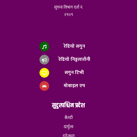
सूचना विभाग दर्ता नं.
२९०९
रेडियो सगुन
रेडियो निङ्गलाशैनी
सगुन टिभी
मोबाइल एप
सुदुरपश्चिम प्रदेश
बैतडी
दार्चुला
डडेल्धुरा