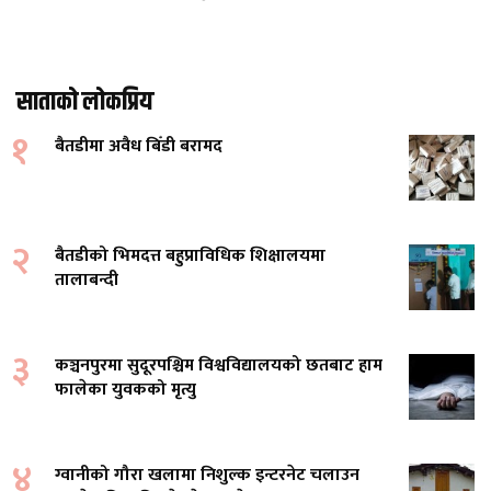
साताको लोकप्रिय
१
बैतडीमा अवैध बिँडी बरामद
२
बैतडीको भिमदत्त बहुप्राविधिक शिक्षालयमा
तालाबन्दी
३
कञ्चनपुरमा सुदूरपश्चिम विश्वविद्यालयको छतबाट हाम
फालेका युवकको मृत्यु
४
ग्वानीको गौरा खलामा निशुल्क इन्टरनेट चलाउन