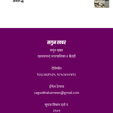
अवरुद्ध
सगुन खबर
सगुन खबर
दशरथचन्द नगरपालिका १ बैतडी
टेलिफोन
९८६८७६१५३५, ९८५८७५०४२८
ईमेल ठेगाना
sagunkhabarnews@gmail.com
सूचना विभाग दर्ता नं.
२९०९