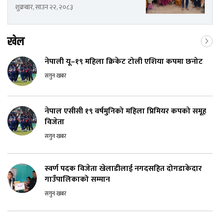
शुक्रबार, साउन २२, २०८३
खेल
नेपाली यू–१९ महिला क्रिकेट टोली एशिया कपमा छनोट
सगुन खबर
नेपाल एसीसी १९ वर्षमुनिको महिला प्रिमियर कपको समूह
विजेता
सगुन खबर
स्वर्ण पदक विजेता खेलाडीलाई नगदसहित दोगडाकेदार
गाउँपालिकाको सम्मान
सगुन खबर