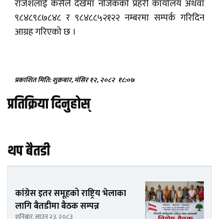
राजेशलाई कसैले देखेमा नजिकको प्रहरी कार्यालय अथवा
९८४८९८७८४८ र ९८४८८५२१२२ नम्बरमा सम्पर्क गरिदिन
आग्रह गरिएको छ ।
प्रकाशित मिति: शुक्रबार, मंसिर १२, २०८२
१८:०७
प्रतिक्रिया दिनुहोस्
थप बैतडी
कांग्रेस इतर समूहको राष्ट्रिय भेलाका
लागि बैतडीमा बैठक सम्पन्न
शनिबार, साउन २३, २०८३