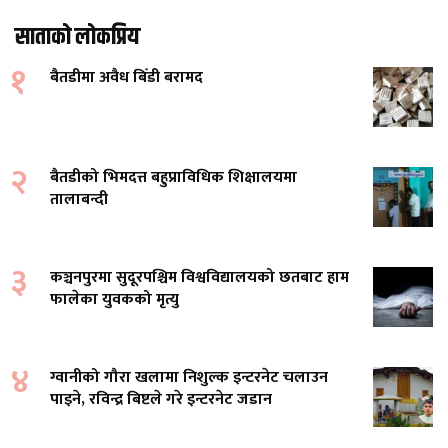
साताको लोकप्रिय
१
बैतडीमा अवैध बिँडी बरामद
२
बैतडीको भिमदत्त बहुप्राविधिक शिक्षालयमा
तालाबन्दी
३
कञ्चनपुरमा सुदूरपश्चिम विश्वविद्यालयको छतबाट हाम
फालेका युवकको मृत्यु
४
ग्वानीको गौरा खलामा निशुल्क इन्टरनेट चलाउन
पाइने, रविन्द्र बिष्टले गरे इन्टरनेट जडान