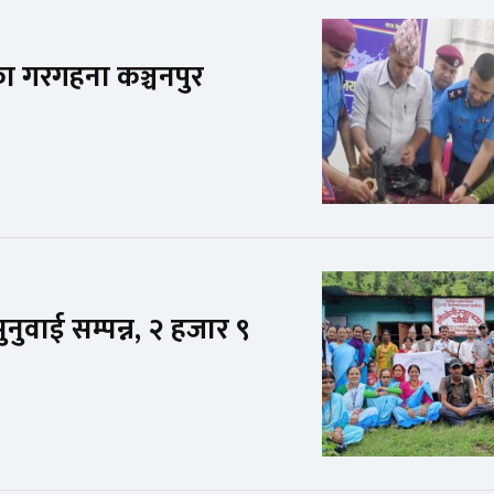
ा गरगहना कञ्चनपुर
नुवाई सम्पन्न, २ हजार ९