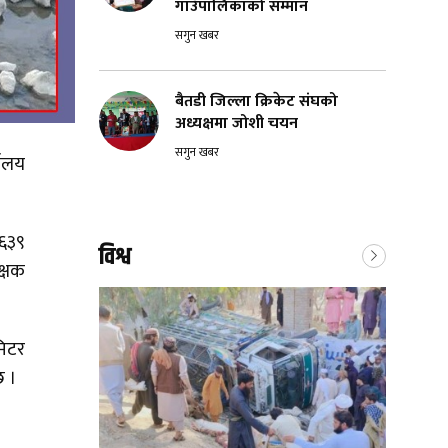
गाउँपालिकाको सम्मान
सगुन खबर
बैतडी जिल्ला क्रिकेट संघको
अध्यक्षमा जोशी चयन
सगुन खबर
यालय
१६३९
विश्व
क्षक
मिटर
छ ।