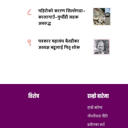
८
पहिरोको कारण सिल्लेगडा–
कालागाउँ–पुर्चौंडी सडक
अवरुद्ध
९
पत्रकार महासंघ बैतडीका
अध्यक्ष बडूलाई पितृ शोक
विशेष
हाम्रो बारेमा
हाम्रो बारेमा
गोपनीयता नीति
प्रयोगका सर्त