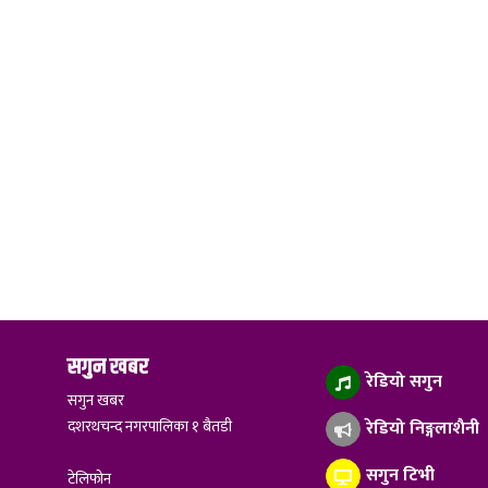
सगुन खबर
रेडियो सगुन
सगुन खबर
दशरथचन्द नगरपालिका १ बैतडी
रेडियो निङ्गलाशैनी
सगुन टिभी
टेलिफोन