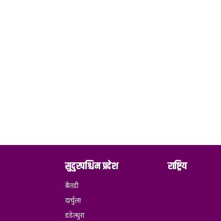
सुदुरपश्चिम प्रदेश
राष्ट्रिय
बैतडी
दार्चुला
डडेल्धुरा