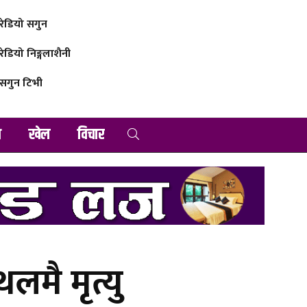
रेडियो सगुन
रेडियो निङ्गलाशैनी
सगुन टिभी
व
खेल
विचार
लमै मृत्यु