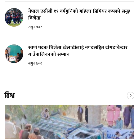
नेपाल एसीसी १९ वर्षमुनिको महिला प्रिमियर कपको समूह
विजेता
सगुन खबर
स्वर्ण पदक विजेता खेलाडीलाई नगदसहित दोगडाकेदार
गाउँपालिकाको सम्मान
सगुन खबर
विश्व