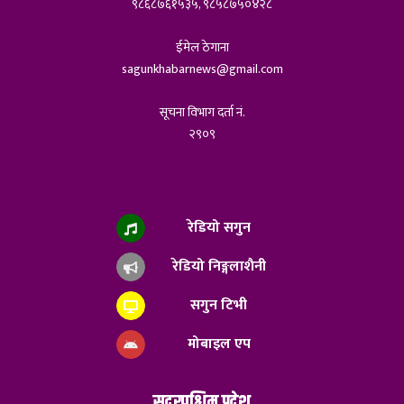
९८६८७६१५३५, ९८५८७५०४२८
ईमेल ठेगाना
sagunkhabarnews@gmail.com
सूचना विभाग दर्ता नं.
२९०९
रेडियो सगुन
रेडियो निङ्गलाशैनी
सगुन टिभी
मोबाइल एप
सुदुरपश्चिम प्रदेश