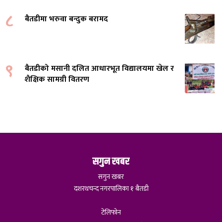
८
बैतडीमा भरुवा बन्दुक बरामद
९
बैतडीको मसानी दलित आधारभूत विद्यालयमा खेल र
शैक्षिक सामग्री वितरण
सगुन खबर
सगुन खबर
दशरथचन्द नगरपालिका १ बैतडी
टेलिफोन