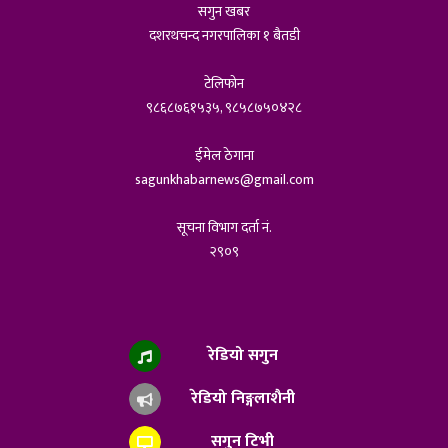
सगुन खबर
दशरथचन्द नगरपालिका १ बैतडी
टेलिफोन
९८६८७६१५३५, ९८५८७५०४२८
ईमेल ठेगाना
sagunkhabarnews@gmail.com
सूचना विभाग दर्ता नं.
२९०९
रेडियो सगुन
रेडियो निङ्गलाशैनी
सगुन टिभी