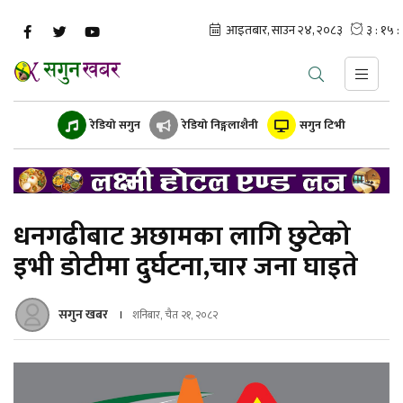
रेडियो सगुन
रेडियो निङ्गलाशैनी
सगुन टिभी
धनगढीबाट अछामका लागि छुटेको
इभी डोटीमा दुर्घटना,चार जना घाइते
सगुन खबर
शनिबार, चैत २१, २०८२