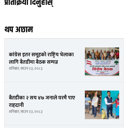
प्रतिक्रिया दिनुहोस्
थप अछाम
कांग्रेस इतर समूहको राष्ट्रिय भेलाका
लागि बैतडीमा बैठक सम्पन्न
शनिबार, साउन २३, २०८३
बैतडीका २ सय ४७ जनाले घरमै पाए
राहदानी
शनिबार, साउन २३, २०८३