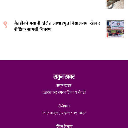
९
बैतडीको मसानी दलित आधारभूत विद्यालयमा खेल र
शैक्षिक सामग्री वितरण
सगुन खबर
सगुन खबर
दशरथचन्द नगरपालिका १ बैतडी
टेलिफोन
९८६८७६१५३५, ९८५८७५०४२८
ईमेल ठेगाना