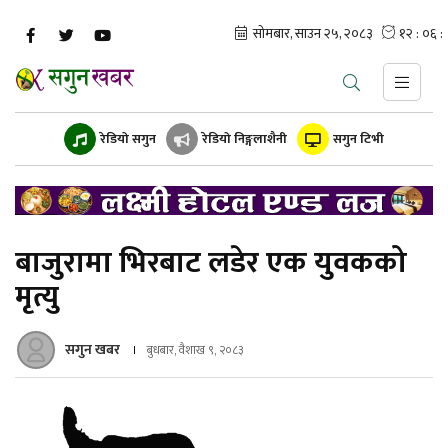
रेडियो सगुन
रेडियो निङ्गलाशैनी
सगुन टिभी
बाजुरामा भिरबाट लडेर एक युवकको
मृत्यु
सगुन खबर
बुधबार, वैशाख ९, २०८३