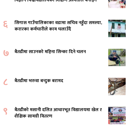
विज्ञान विश्वविद्यालयको शिक्षण अस्पताल बनाइने
६
सिगास गाउँपालिकाका वडामा सचिव नहुँदा समस्या,
करारका कर्मचारीले काम चलाउँदै
७
बैतडीमा साउनको महिना सिन्का दिने चलन
८
बैतडीमा भरुवा बन्दुक बरामद
९
बैतडीको मसानी दलित आधारभूत विद्यालयमा खेल र
शैक्षिक सामग्री वितरण