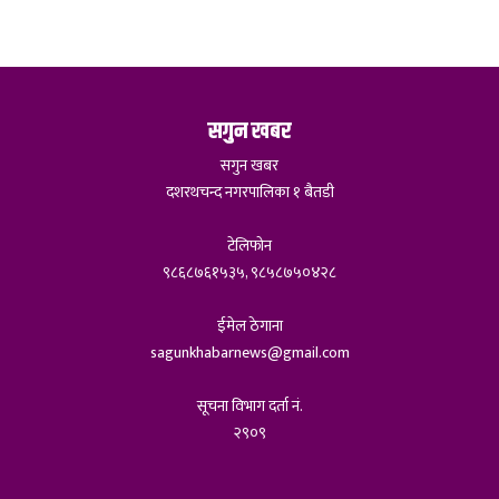
सगुन खबर
सगुन खबर
दशरथचन्द नगरपालिका १ बैतडी
टेलिफोन
९८६८७६१५३५, ९८५८७५०४२८
ईमेल ठेगाना
sagunkhabarnews@gmail.com
सूचना विभाग दर्ता नं.
२९०९