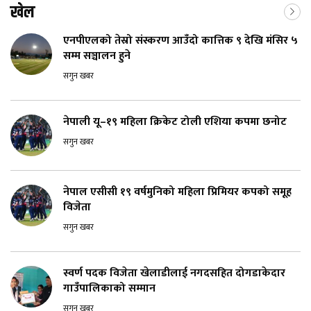
खेल
एनपीएलको तेस्रो संस्करण आउँदो कात्तिक ९ देखि मंसिर ५
सम्म सञ्चालन हुने
सगुन खबर
नेपाली यू–१९ महिला क्रिकेट टोली एशिया कपमा छनोट
सगुन खबर
नेपाल एसीसी १९ वर्षमुनिको महिला प्रिमियर कपको समूह
विजेता
सगुन खबर
स्वर्ण पदक विजेता खेलाडीलाई नगदसहित दोगडाकेदार
गाउँपालिकाको सम्मान
सगुन खबर