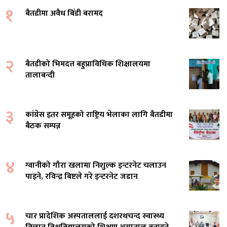
१
बैतडीमा अवैध बिँडी बरामद
२
बैतडीको भिमदत्त बहुप्राविधिक शिक्षालयमा
तालाबन्दी
३
कांग्रेस इतर समूहको राष्ट्रिय भेलाका लागि बैतडीमा
बैठक सम्पन्न
४
ग्वानीको गौरा खलामा निशुल्क इन्टरनेट चलाउन
पाइने, रविन्द्र बिष्टले गरे इन्टरनेट जडान
५
चार प्रादेशिक अस्पताललाई दशरथचन्द स्वास्थ्य