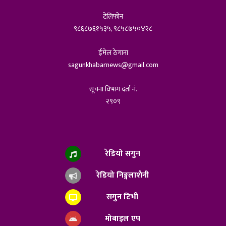
टेलिफोन
९८६८७६१५३५, ९८५८७५०४२८
ईमेल ठेगाना
sagunkhabarnews@gmail.com
सूचना विभाग दर्ता नं.
२९०९
रेडियो सगुन
रेडियो निङ्गलाशैनी
सगुन टिभी
मोबाइल एप