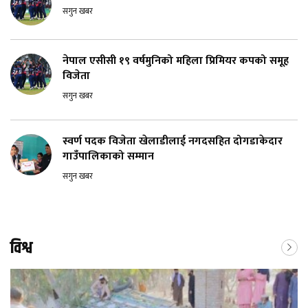
सगुन खबर
नेपाल एसीसी १९ वर्षमुनिको महिला प्रिमियर कपको समूह
विजेता
सगुन खबर
स्वर्ण पदक विजेता खेलाडीलाई नगदसहित दोगडाकेदार
गाउँपालिकाको सम्मान
सगुन खबर
विश्व