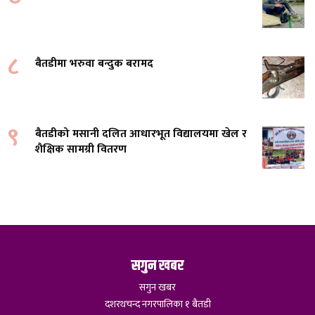
८
बैतडीमा भरुवा बन्दुक बरामद
९
बैतडीको मसानी दलित आधारभूत विद्यालयमा खेल र
शैक्षिक सामग्री वितरण
सगुन खबर
सगुन खबर
दशरथचन्द नगरपालिका १ बैतडी