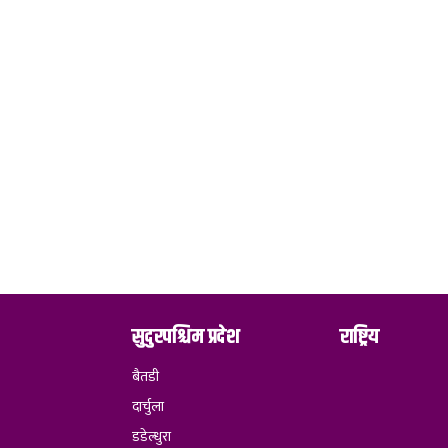
सुदुरपश्चिम प्रदेश
राष्ट्रिय
बैतडी
दार्चुला
डडेल्धुरा