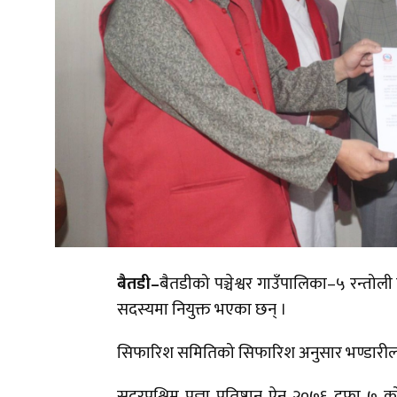
बैतडी–
बैतडीको पञ्चेश्वर गाउँपालिका–५ रन्तोली घर
सदस्यमा नियुक्त भएका छन् ।
सिफारिश समितिको सिफारिश अनुसार भण्डारीलाई 
सुदूरपश्चिम प्रज्ञा प्रतिष्ठान ऐन २०७६ दफा ७