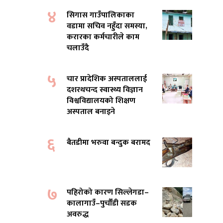
४
सिगास गाउँपालिकाका
वडामा सचिव नहुँदा समस्या,
करारका कर्मचारीले काम
चलाउँदै
५
चार प्रादेशिक अस्पताललाई
दशरथचन्द स्वास्थ्य विज्ञान
विश्वविद्यालयको शिक्षण
अस्पताल बनाइने
६
बैतडीमा भरुवा बन्दुक बरामद
७
पहिरोको कारण सिल्लेगडा–
कालागाउँ–पुर्चौंडी सडक
अवरुद्ध