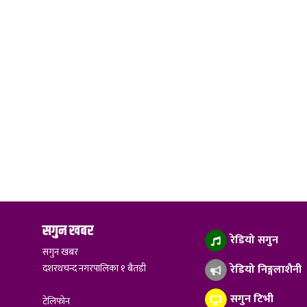
सगुन खबर
रेडियो सगुन
सगुन खबर
दशरथचन्द नगरपालिका १ बैतडी
रेडियो निङ्गलाशैनी
सगुन टिभी
टेलिफोन