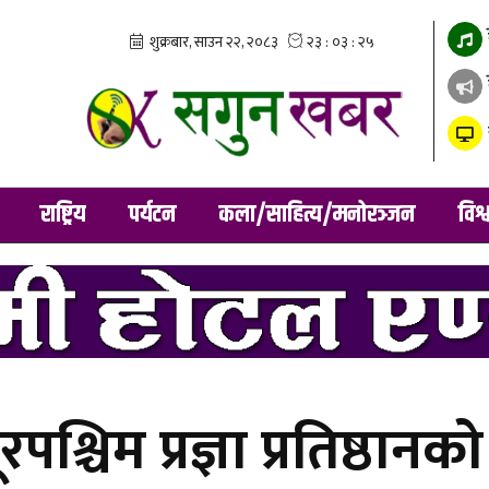
राष्ट्रिय
पर्यटन
कला/साहित्य/मनोरञ्जन
विश्
पश्चिम प्रज्ञा प्रतिष्ठान