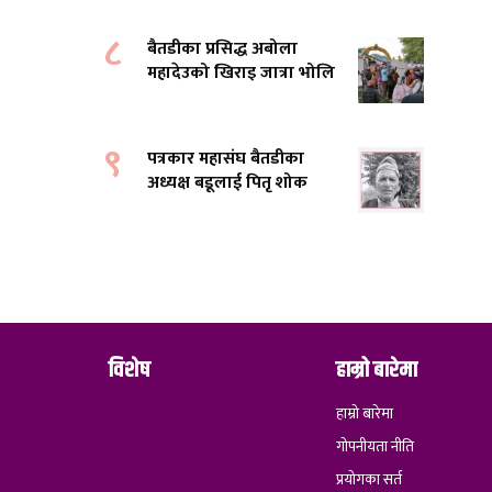
८
बैतडीका प्रसिद्ध अबोला
महादेउको खिराइ जात्रा भोलि
९
पत्रकार महासंघ बैतडीका
अध्यक्ष बडूलाई पितृ शोक
विशेष
हाम्रो बारेमा
हाम्रो बारेमा
गोपनीयता नीति
प्रयोगका सर्त