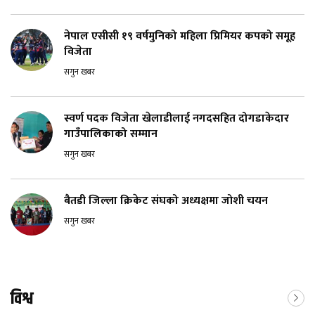
नेपाल एसीसी १९ वर्षमुनिको महिला प्रिमियर कपको समूह
विजेता
सगुन खबर
स्वर्ण पदक विजेता खेलाडीलाई नगदसहित दोगडाकेदार
गाउँपालिकाको सम्मान
सगुन खबर
बैतडी जिल्ला क्रिकेट संघको अध्यक्षमा जोशी चयन
सगुन खबर
विश्व