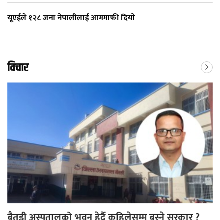
यूएईले १२८ जना नेपालीलाई आममाफी दियाे
विचार
बैतडी अस्पतालको भवन हेर्दै कहिलेसम्म बस्ने सरकार ?