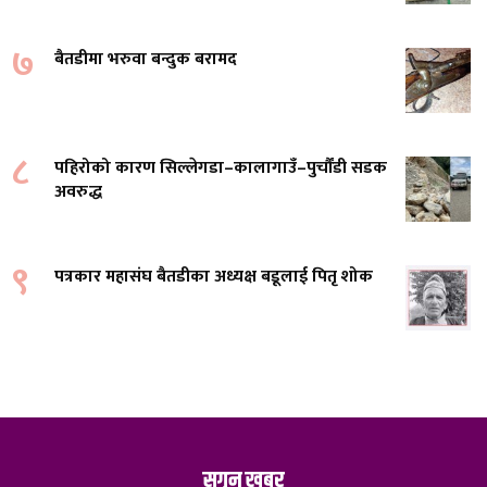
७
बैतडीमा भरुवा बन्दुक बरामद
८
पहिरोको कारण सिल्लेगडा–कालागाउँ–पुर्चौंडी सडक
अवरुद्ध
९
पत्रकार महासंघ बैतडीका अध्यक्ष बडूलाई पितृ शोक
सगुन खबर