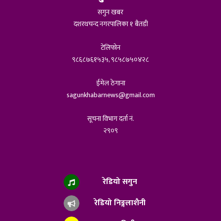
सगुन खबर
दशरथचन्द नगरपालिका १ बैतडी
टेलिफोन
९८६८७६१५३५, ९८५८७५०४२८
ईमेल ठेगाना
sagunkhabarnews@gmail.com
सूचना विभाग दर्ता नं.
२९०९
रेडियो सगुन
रेडियो निङ्गलाशैनी