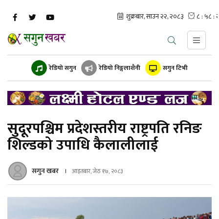
रेडियो सगुन
रेडियो निङ्गलाशैनी
सगुन टिभी
सुदूरपश्चिम प्रदेशस्तरीय राष्ट्रपति रनिङ
शिल्डको उपाधि कैलालीलाई
सगुन खबर
आइतबार, जेठ १७, २०८३