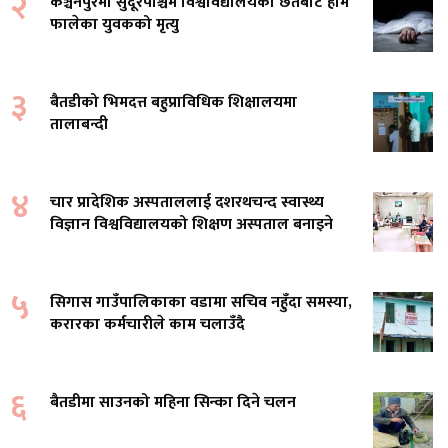
२
कञ्चनपुरमा सुदूरपश्चिम विश्वविद्यालयको छतबाट हाम
फालेका युवकको मृत्यु
३
बैतडीको भिमदत्त बहुप्राविधिक शिक्षालयमा
तालाबन्दी
४
चार प्रादेशिक अस्पताललाई दशरथचन्द स्वास्थ्य
विज्ञान विश्वविद्यालयको शिक्षण अस्पताल बनाइने
५
सिगास गाउँपालिकाका वडामा सचिव नहुँदा समस्या,
करारका कर्मचारीले काम चलाउँदै
६
बैतडीमा साउनको महिना सिन्का दिने चलन