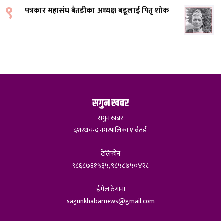
९
पत्रकार महासंघ बैतडीका अध्यक्ष बडूलाई पितृ शोक
सगुन खबर
सगुन खबर
दशरथचन्द नगरपालिका १ बैतडी
टेलिफोन
९८६८७६१५३५, ९८५८७५०४२८
ईमेल ठेगाना
sagunkhabarnews@gmail.com