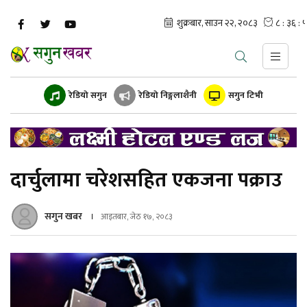
रेडियो सगुन
रेडियो निङ्गलाशैनी
सगुन टिभी
दार्चुलामा चरेशसहित एकजना पक्राउ
सगुन खबर
आइतबार, जेठ १७, २०८३