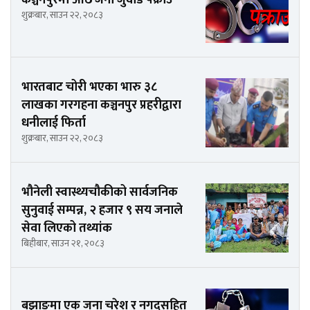
कञ्चनपुरमा आठ जना जुवाडे पक्राउ
शुक्रबार, साउन २२, २०८३
भारतबाट चोरी भएका भारु ३८
लाखका गरगहना कञ्चनपुर प्रहरीद्वारा
धनीलाई फिर्ता
शुक्रबार, साउन २२, २०८३
भौनेली स्वास्थ्यचौकीको सार्वजनिक
सुनुवाई सम्पन्न, २ हजार ९ सय जनाले
सेवा लिएको तथ्यांक
बिहीबार, साउन २१, २०८३
बझाङमा एक जना चरेश र नगदसहित