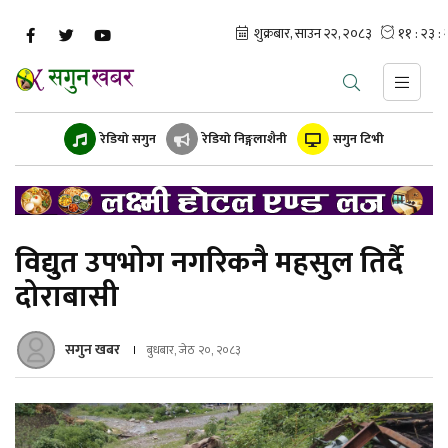
रेडियो सगुन
रेडियो निङ्गलाशैनी
सगुन टिभी
विद्युत उपभोग नगरिकनै महसुल तिर्दै
दोराबासी
सगुन खबर
बुधबार, जेठ २०, २०८३