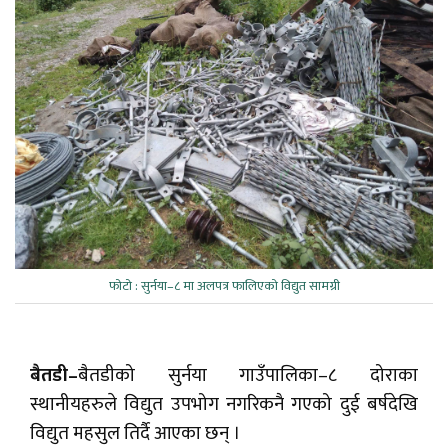
फोटो : सुर्नया–८ मा अलपत्र फालिएको विद्युत सामग्री
बैतडी–
बैतडीको सुर्नया गाउँपालिका–८ दोराका
स्थानीयहरुले विद्युत उपभोग नगरिकनै गएको दुई बर्षदेखि
विद्युत महसुल तिर्दै आएका छन् ।