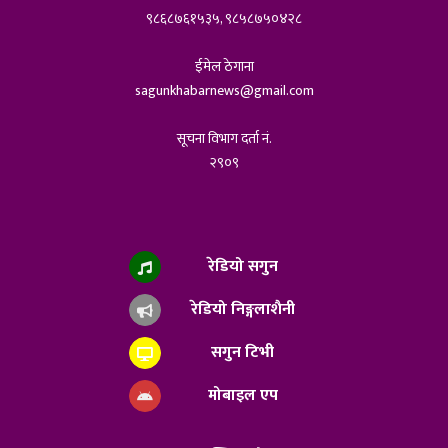
९८६८७६१५३५, ९८५८७५०४२८
ईमेल ठेगाना
sagunkhabarnews@gmail.com
सूचना विभाग दर्ता नं.
२९०९
रेडियो सगुन
रेडियो निङ्गलाशैनी
सगुन टिभी
मोबाइल एप