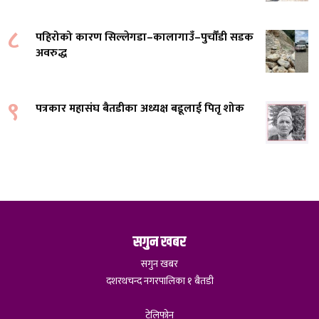
८
पहिरोको कारण सिल्लेगडा–कालागाउँ–पुर्चौंडी सडक
अवरुद्ध
९
पत्रकार महासंघ बैतडीका अध्यक्ष बडूलाई पितृ शोक
सगुन खबर
सगुन खबर
दशरथचन्द नगरपालिका १ बैतडी
टेलिफोन