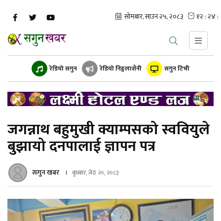
रेडियो सगुन
रेडियो निङ्गलाशैनी
सगुन टिभी
जगन्नाथ बहुमुखी क्याम्पसको स्ववियुले
बुझायो दनपालाई ज्ञापन पत्र
सगुन खबर
बुधबार, जेठ २०, २०८३