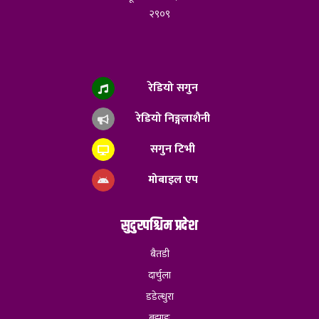
२९०९
रेडियो सगुन
रेडियो निङ्गलाशैनी
सगुन टिभी
मोबाइल एप
सुदुरपश्चिम प्रदेश
बैतडी
दार्चुला
डडेल्धुरा
बझाङ