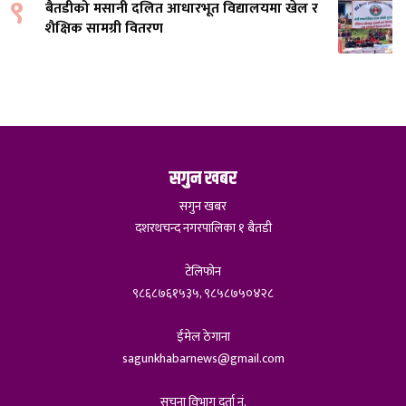
९
बैतडीको मसानी दलित आधारभूत विद्यालयमा खेल र
शैक्षिक सामग्री वितरण
सगुन खबर
सगुन खबर
दशरथचन्द नगरपालिका १ बैतडी
टेलिफोन
९८६८७६१५३५, ९८५८७५०४२८
ईमेल ठेगाना
sagunkhabarnews@gmail.com
सूचना विभाग दर्ता नं.