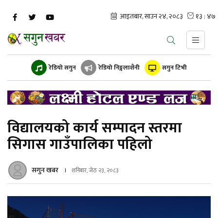
रेडियो सगुन
रेडियो निङ्गलाशैनी
सगुन टिभी
विद्यालयको कार्य सम्पादन स्तरमा
सिगास गाउँपालिका पहिलो
सगुन खबर
शनिबार, जेठ २३, २०८३