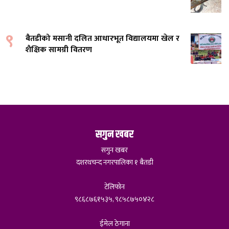
९
बैतडीको मसानी दलित आधारभूत विद्यालयमा खेल र
शैक्षिक सामग्री वितरण
सगुन खबर
सगुन खबर
दशरथचन्द नगरपालिका १ बैतडी
टेलिफोन
९८६८७६१५३५, ९८५८७५०४२८
ईमेल ठेगाना