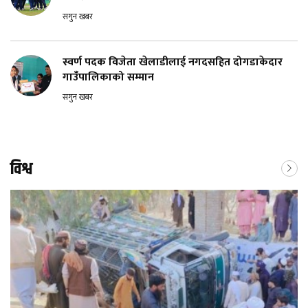
सगुन खबर
स्वर्ण पदक विजेता खेलाडीलाई नगदसहित दोगडाकेदार
गाउँपालिकाको सम्मान
सगुन खबर
विश्व