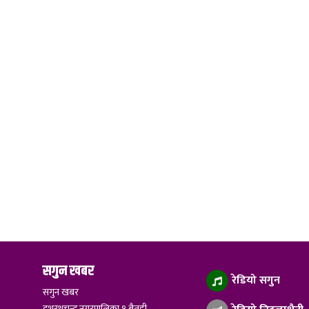
सगुन खबर
रेडियो सगुन
सगुन खबर
दशरथचन्द नगरपालिका १ बैतडी