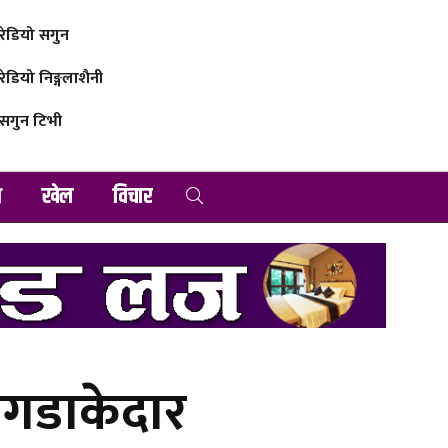
रेडियो सगुन
रेडियो निङ्गलाशैनी
सगुन टिभी
व
खेल
विचार
ोगडाकेदार