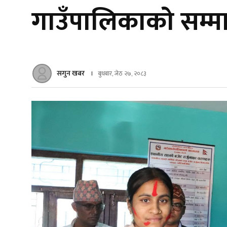
गाउँपालिकाको सम्
सगुन खबर
बुधबार, जेठ २७, २०८३