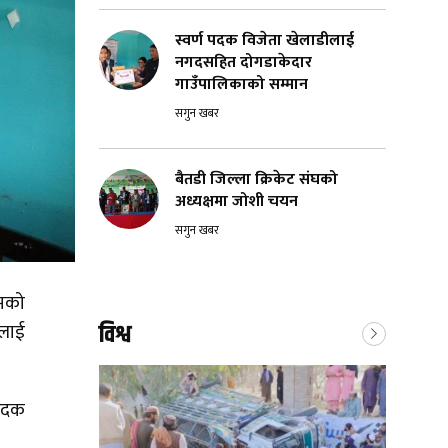
स्वर्ण पदक विजेता खेलाडीलाई
नगदसहित दोगडाकेदार
गाउँपालिकाको सम्मान
सगुन खबर
बैतडी जिल्ला क्रिकेट संघको
अध्यक्षमा जोशी चयन
सगुन खबर
िमको
िलाई
विश्व
 पदक