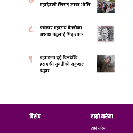
महादेउको खिराइ जात्रा भोलि
८
पत्रकार महासंघ बैतडीका
अध्यक्ष बडूलाई पितृ शोक
९
बझाङमा दुई दिनदेखि
हराएकी युवतीको सकुशल
उद्धार
विशेष
हाम्रो बारेमा
हाम्रो बारेमा