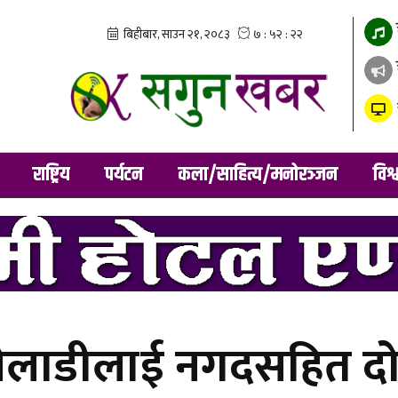
राष्ट्रिय
पर्यटन
कला/साहित्य/मनोरञ्जन
विश्
 खेलाडीलाई नगदसहित द