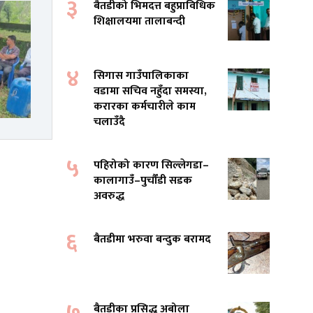
३
बैतडीको भिमदत्त बहुप्राविधिक
शिक्षालयमा तालाबन्दी
४
सिगास गाउँपालिकाका
वडामा सचिव नहुँदा समस्या,
करारका कर्मचारीले काम
चलाउँदै
५
पहिरोको कारण सिल्लेगडा–
कालागाउँ–पुर्चौंडी सडक
अवरुद्ध
६
बैतडीमा भरुवा बन्दुक बरामद
७
बैतडीका प्रसिद्ध अबोला