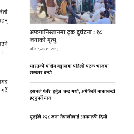
्वती
ाइन्
अफगानिस्तानमा ट्रक दुर्घटना : १८
जनाको मृत्यु
ाउने
शनिबार, जेठ १६, २०८३
ए ।
भारतको पश्चिम बङ्गालमा पहिलो पटक भाजपा
सरकार बन्यो
 नगद
र्दै
इरानले फेरि ‘हर्मुज’ बन्द गर्यो, अमेरिकी नाकाबन्दी
हट्नुपर्ने माग
यूएईले १२८ जना नेपालीलाई आममाफी दियाे