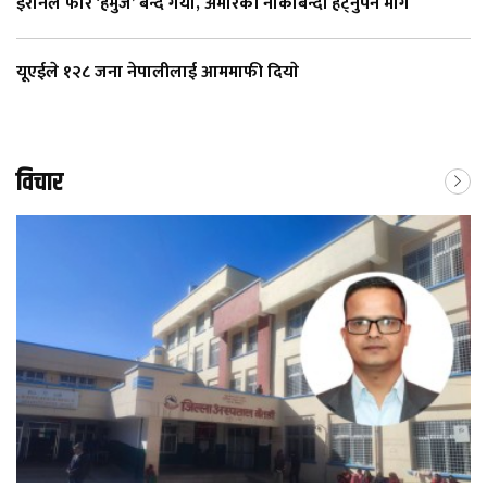
इरानले फेरि ‘हर्मुज’ बन्द गर्यो, अमेरिकी नाकाबन्दी हट्नुपर्ने माग
यूएईले १२८ जना नेपालीलाई आममाफी दियाे
विचार