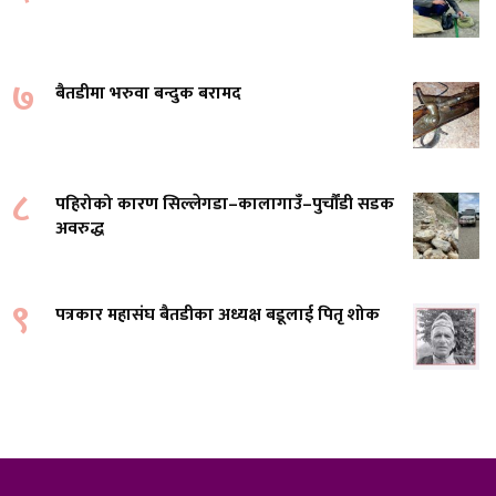
७
बैतडीमा भरुवा बन्दुक बरामद
८
पहिरोको कारण सिल्लेगडा–कालागाउँ–पुर्चौंडी सडक
अवरुद्ध
९
पत्रकार महासंघ बैतडीका अध्यक्ष बडूलाई पितृ शोक