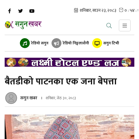
रेडियो सगुन
रेडियो निङ्गलाशैनी
सगुन टिभी
बैतडीको पाटनका एक जना बेपत्ता
सगुन खबर
शनिबार, जेठ ३०, २०८३