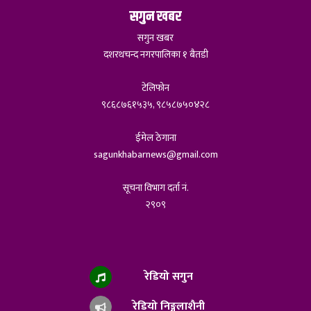
सगुन खबर
सगुन खबर
दशरथचन्द नगरपालिका १ बैतडी
टेलिफोन
९८६८७६१५३५, ९८५८७५०४२८
ईमेल ठेगाना
sagunkhabarnews@gmail.com
सूचना विभाग दर्ता नं.
२९०९
रेडियो सगुन
रेडियो निङ्गलाशैनी