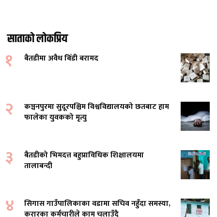
साताको लोकप्रिय
१
बैतडीमा अवैध बिँडी बरामद
२
कञ्चनपुरमा सुदूरपश्चिम विश्वविद्यालयको छतबाट हाम
फालेका युवकको मृत्यु
३
बैतडीको भिमदत्त बहुप्राविधिक शिक्षालयमा
तालाबन्दी
४
सिगास गाउँपालिकाका वडामा सचिव नहुँदा समस्या,
करारका कर्मचारीले काम चलाउँदै