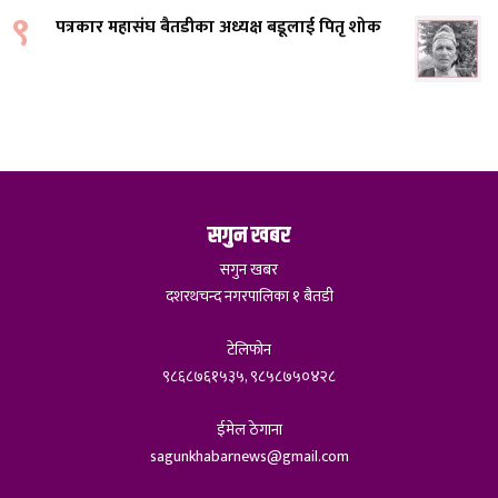
९
पत्रकार महासंघ बैतडीका अध्यक्ष बडूलाई पितृ शोक
सगुन खबर
सगुन खबर
दशरथचन्द नगरपालिका १ बैतडी
टेलिफोन
९८६८७६१५३५, ९८५८७५०४२८
ईमेल ठेगाना
sagunkhabarnews@gmail.com