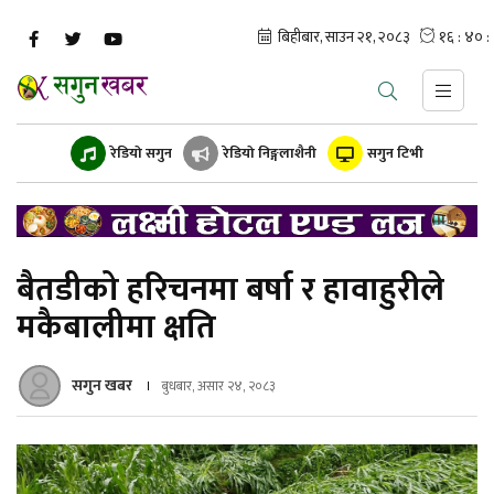
रेडियो सगुन
रेडियो निङ्गलाशैनी
सगुन टिभी
बैतडीको हरिचनमा बर्षा र हावाहुरीले
मकैबालीमा क्षति
सगुन खबर
बुधबार, असार २४, २०८३