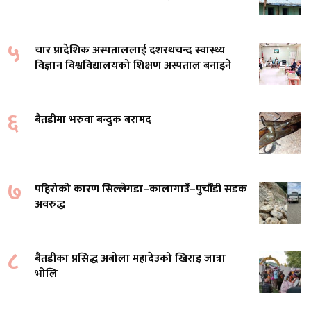
५
चार प्रादेशिक अस्पताललाई दशरथचन्द स्वास्थ्य
विज्ञान विश्वविद्यालयको शिक्षण अस्पताल बनाइने
६
बैतडीमा भरुवा बन्दुक बरामद
७
पहिरोको कारण सिल्लेगडा–कालागाउँ–पुर्चौंडी सडक
अवरुद्ध
८
बैतडीका प्रसिद्ध अबोला महादेउको खिराइ जात्रा
भोलि