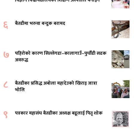
विज्ञान विश्वविद्यालयको शिक्षण अस्पताल बनाइने
६
बैतडीमा भरुवा बन्दुक बरामद
७
पहिरोको कारण सिल्लेगडा–कालागाउँ–पुर्चौंडी सडक
अवरुद्ध
८
बैतडीका प्रसिद्ध अबोला महादेउको खिराइ जात्रा
भोलि
९
पत्रकार महासंघ बैतडीका अध्यक्ष बडूलाई पितृ शोक