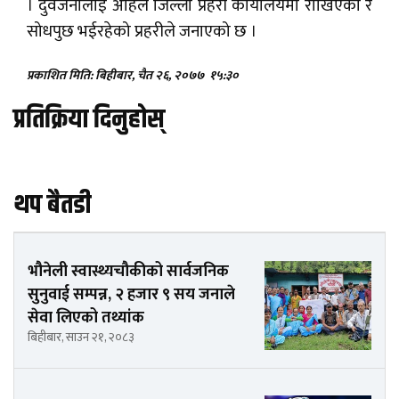
। दुवैजनालाई अहिले जिल्ला प्रहरी कार्यालयमा राखिएको र
सोधपुछ भईरहेको प्रहरीले जनाएको छ ।
प्रकाशित मिति: बिहीबार, चैत २६, २०७७
१५:३०
प्रतिक्रिया दिनुहोस्
थप बैतडी
भौनेली स्वास्थ्यचौकीको सार्वजनिक
सुनुवाई सम्पन्न, २ हजार ९ सय जनाले
सेवा लिएको तथ्यांक
बिहीबार, साउन २१, २०८३