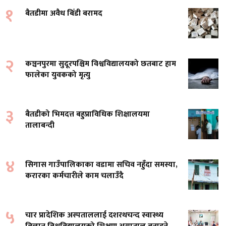
१
बैतडीमा अवैध बिँडी बरामद
२
कञ्चनपुरमा सुदूरपश्चिम विश्वविद्यालयको छतबाट हाम
फालेका युवकको मृत्यु
३
बैतडीको भिमदत्त बहुप्राविधिक शिक्षालयमा
तालाबन्दी
४
सिगास गाउँपालिकाका वडामा सचिव नहुँदा समस्या,
करारका कर्मचारीले काम चलाउँदै
५
चार प्रादेशिक अस्पताललाई दशरथचन्द स्वास्थ्य