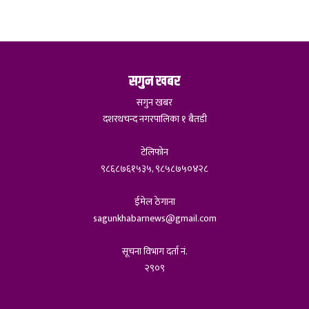
सगुन खबर
सगुन खबर
दशरथचन्द नगरपालिका १ बैतडी
टेलिफोन
९८६८७६१५३५, ९८५८७५०४२८
ईमेल ठेगाना
sagunkhabarnews@gmail.com
सूचना विभाग दर्ता नं.
२९०९