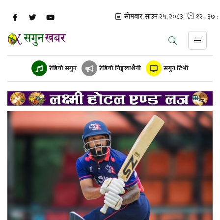
रेडियो सगुन
रेडियो निङ्गलाशैनी
सगुन टिभी