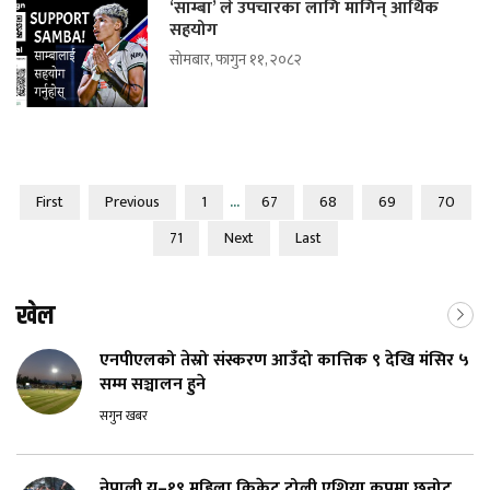
‘साम्बा’ ले उपचारका लागि मागिन् आर्थिक
सहयोग
सोमबार, फागुन ११, २०८२
...
First
Previous
1
67
68
69
70
71
Next
Last
खेल
एनपीएलको तेस्रो संस्करण आउँदो कात्तिक ९ देखि मंसिर ५
सम्म सञ्चालन हुने
सगुन खबर
नेपाली यू–१९ महिला क्रिकेट टोली एशिया कपमा छनोट