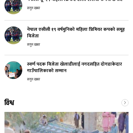
सगुन खबर
नेपाल एसीसी १९ वर्षमुनिको महिला प्रिमियर कपको समूह
विजेता
सगुन खबर
स्वर्ण पदक विजेता खेलाडीलाई नगदसहित दोगडाकेदार
गाउँपालिकाको सम्मान
सगुन खबर
विश्व