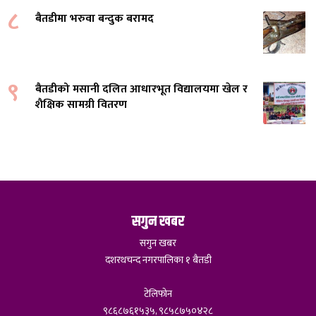
८
बैतडीमा भरुवा बन्दुक बरामद
९
बैतडीको मसानी दलित आधारभूत विद्यालयमा खेल र
शैक्षिक सामग्री वितरण
सगुन खबर
सगुन खबर
दशरथचन्द नगरपालिका १ बैतडी
टेलिफोन
९८६८७६१५३५, ९८५८७५०४२८