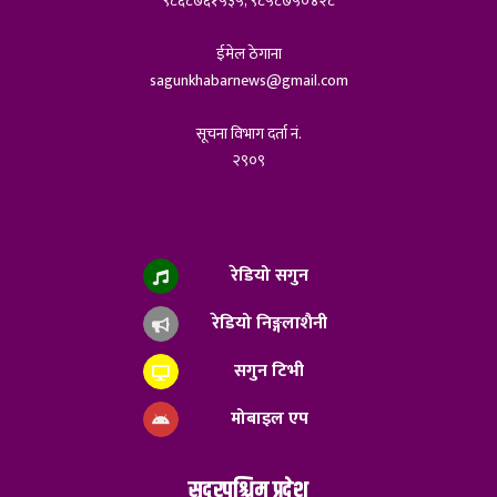
९८६८७६१५३५, ९८५८७५०४२८
ईमेल ठेगाना
sagunkhabarnews@gmail.com
सूचना विभाग दर्ता नं.
२९०९
रेडियो सगुन
रेडियो निङ्गलाशैनी
सगुन टिभी
मोबाइल एप
सुदुरपश्चिम प्रदेश