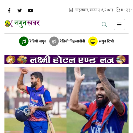
रेडियो सगुन
रेडियो निङ्गलाशैनी
सगुन टिभी