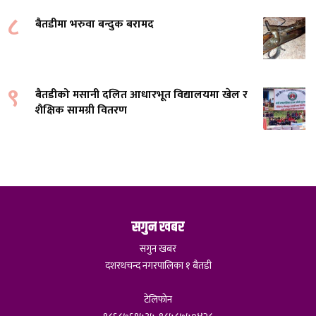
८
बैतडीमा भरुवा बन्दुक बरामद
९
बैतडीको मसानी दलित आधारभूत विद्यालयमा खेल र
शैक्षिक सामग्री वितरण
सगुन खबर
सगुन खबर
दशरथचन्द नगरपालिका १ बैतडी
टेलिफोन