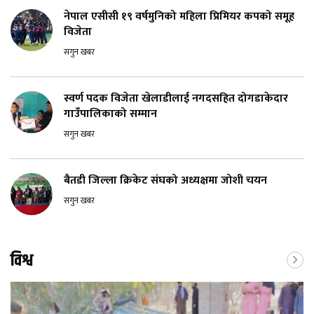
नेपाल एसीसी १९ वर्षमुनिको महिला प्रिमियर कपको समूह
विजेता
सगुन खबर
स्वर्ण पदक विजेता खेलाडीलाई नगदसहित दोगडाकेदार
गाउँपालिकाको सम्मान
सगुन खबर
बैतडी जिल्ला क्रिकेट संघको अध्यक्षमा जोशी चयन
सगुन खबर
विश्व