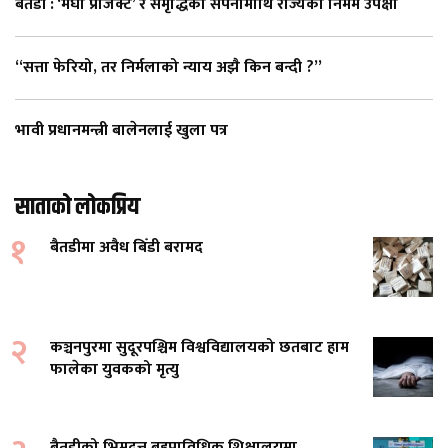
बैतडी : ‘मेघा प्रोजेक्ट’ र समृद्धिको सपनामाथि राज्यको निर्मम उपेक्षा
“सत्ता फेरियो, तर निर्मलाको न्याय अझै किन बन्दी ?”
भावी प्रधानमन्त्री बालेनलाई खुला पत्र
साताको लोकप्रिय
१
बैतडीमा अवैध बिँडी बरामद
२
कञ्चनपुरमा सुदूरपश्चिम विश्वविद्यालयको छतबाट हाम
फालेका युवकको मृत्यु
बैतडीको भिमदत्त बहुप्राविधिक शिक्षालयमा