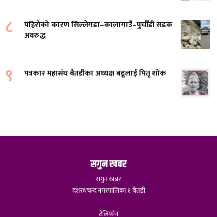
८
पहिरोको कारण सिल्लेगडा–कालागाउँ–पुर्चौंडी सडक
अवरुद्ध
९
पत्रकार महासंघ बैतडीका अध्यक्ष बडूलाई पितृ शोक
सगुन खबर
सगुन खबर
दशरथचन्द नगरपालिका १ बैतडी
टेलिफोन