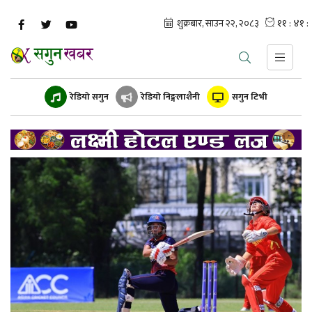
रेडियो सगुन
रेडियो निङ्गलाशैनी
सगुन टिभी