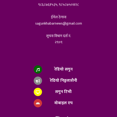
९८६८७६१५३५, ९८५८७५०४२८
ईमेल ठेगाना
sagunkhabarnews@gmail.com
सूचना विभाग दर्ता नं.
२९०९
रेडियो सगुन
रेडियो निङ्गलाशैनी
सगुन टिभी
मोबाइल एप