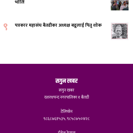
भोलि
९
पत्रकार महासंघ बैतडीका अध्यक्ष बडूलाई पितृ शोक
सगुन खबर
सगुन खबर
दशरथचन्द नगरपालिका १ बैतडी
टेलिफोन
९८६८७६१५३५, ९८५८७५०४२८
ईमेल ठेगाना