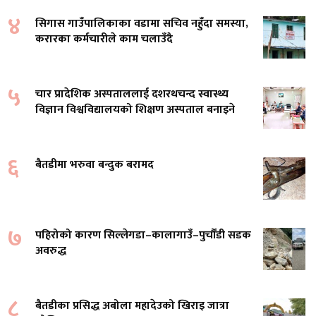
४
सिगास गाउँपालिकाका वडामा सचिव नहुँदा समस्या,
करारका कर्मचारीले काम चलाउँदै
५
चार प्रादेशिक अस्पताललाई दशरथचन्द स्वास्थ्य
विज्ञान विश्वविद्यालयको शिक्षण अस्पताल बनाइने
६
बैतडीमा भरुवा बन्दुक बरामद
७
पहिरोको कारण सिल्लेगडा–कालागाउँ–पुर्चौंडी सडक
अवरुद्ध
८
बैतडीका प्रसिद्ध अबोला महादेउको खिराइ जात्रा