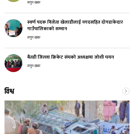
सगुन खबर
स्वर्ण पदक विजेता खेलाडीलाई नगदसहित दोगडाकेदार
गाउँपालिकाको सम्मान
सगुन खबर
बैतडी जिल्ला क्रिकेट संघको अध्यक्षमा जोशी चयन
सगुन खबर
विश्व