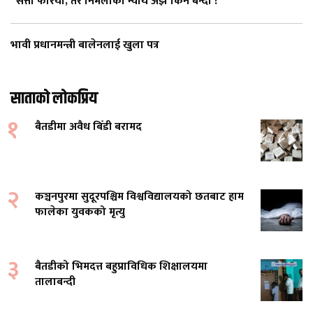
“सत्ता फेरियो, तर निर्मलाको न्याय अझै किन बन्दी ?”
भावी प्रधानमन्त्री बालेनलाई खुला पत्र
साताको लोकप्रिय
१
बैतडीमा अवैध बिँडी बरामद
२
कञ्चनपुरमा सुदूरपश्चिम विश्वविद्यालयको छतबाट हाम
फालेका युवकको मृत्यु
३
बैतडीको भिमदत्त बहुप्राविधिक शिक्षालयमा
तालाबन्दी