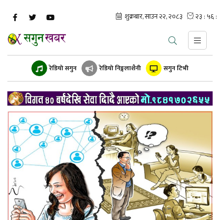
रेडियो सगुन
रेडियो निङ्गलाशैनी
सगुन टिभी