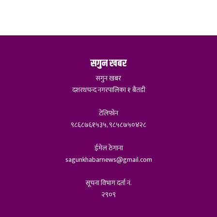
सगुन खबर
सगुन खबर
दशरथचन्द नगरपालिका १ बैतडी
टेलिफोन
९८६८७६१५३५, ९८५८७५०४२८
ईमेल ठेगाना
sagunkhabarnews@gmail.com
सूचना विभाग दर्ता नं.
२९०९