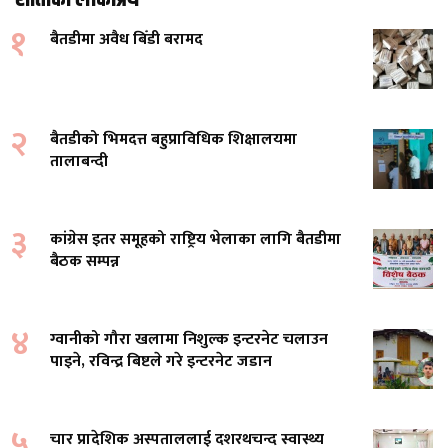
१
बैतडीमा अवैध बिँडी बरामद
२
बैतडीको भिमदत्त बहुप्राविधिक शिक्षालयमा
तालाबन्दी
३
कांग्रेस इतर समूहको राष्ट्रिय भेलाका लागि बैतडीमा
बैठक सम्पन्न
४
ग्वानीको गौरा खलामा निशुल्क इन्टरनेट चलाउन
पाइने, रविन्द्र बिष्टले गरे इन्टरनेट जडान
५
चार प्रादेशिक अस्पताललाई दशरथचन्द स्वास्थ्य