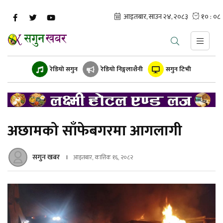
रेडियो सगुन
रेडियो निङ्गलाशैनी
सगुन टिभी
अछामको साँफेबगरमा आगलागी
सगुन खबर
आइतबार, कात्तिक १६, २०८२