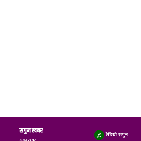
सगुन खबर
रेडियो सगुन
सगुन खबर