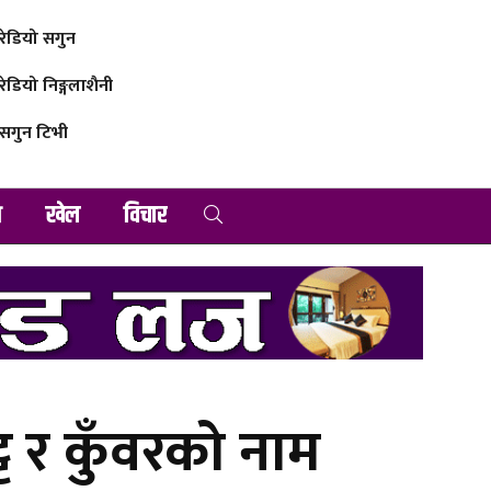
रेडियो सगुन
रेडियो निङ्गलाशैनी
सगुन टिभी
व
खेल
विचार
्ट र कुँवरको नाम