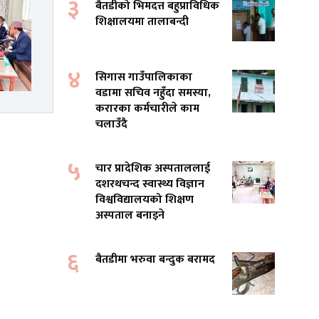
३
बैतडीको भिमदत्त बहुप्राविधिक
शिक्षालयमा तालाबन्दी
४
सिगास गाउँपालिकाका
वडामा सचिव नहुँदा समस्या,
करारका कर्मचारीले काम
चलाउँदै
५
चार प्रादेशिक अस्पताललाई
दशरथचन्द स्वास्थ्य विज्ञान
विश्वविद्यालयको शिक्षण
अस्पताल बनाइने
६
बैतडीमा भरुवा बन्दुक बरामद