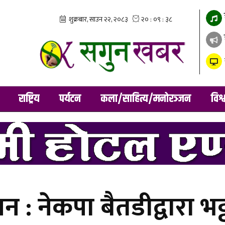
राष्ट्रिय
पर्यटन
कला/साहित्य/मनोरञ्जन
विश्
चन : नेकपा बैतडीद्वारा भट