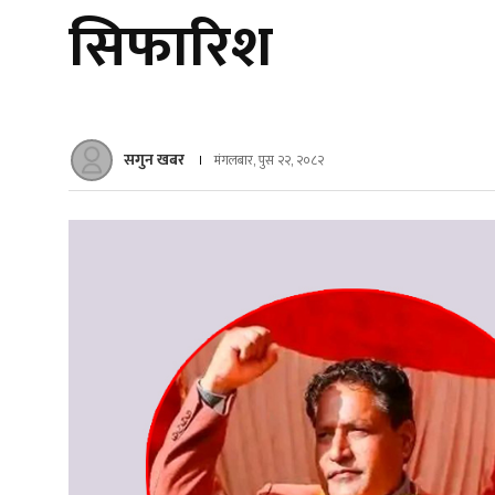
सिफारिश
सगुन खबर
मंगलबार, पुस २२, २०८२