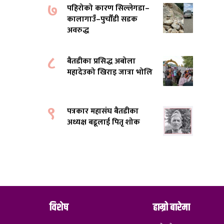
७
पहिरोको कारण सिल्लेगडा–
कालागाउँ–पुर्चौंडी सडक
अवरुद्ध
८
बैतडीका प्रसिद्ध अबोला
महादेउको खिराइ जात्रा भोलि
९
पत्रकार महासंघ बैतडीका
अध्यक्ष बडूलाई पितृ शोक
विशेष
हाम्रो बारेमा