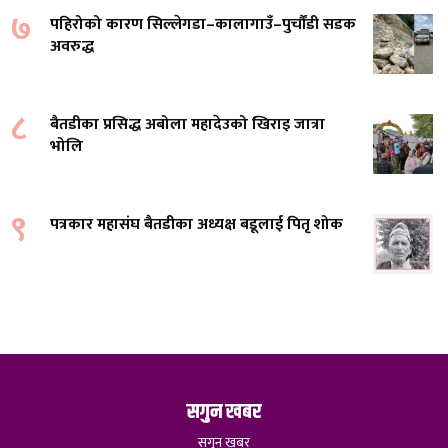
७
पहिरोको कारण सिल्लेगडा–कालागाउँ–पुर्चौंडी सडक
अवरुद्ध
८
बैतडीका प्रसिद्ध अबोला महादेउको खिराइ जात्रा
भोलि
९
पत्रकार महासंघ बैतडीका अध्यक्ष बडूलाई पितृ शोक
सगुन खबर
सगुन खबर