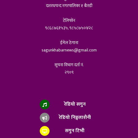
दशरथचन्द नगरपालिका १ बैतडी
टेलिफोन
९८६८७६१५३५, ९८५८७५०४२८
ईमेल ठेगाना
sagunkhabarnews@gmail.com
सूचना विभाग दर्ता नं.
२९०९
रेडियो सगुन
रेडियो निङ्गलाशैनी
सगुन टिभी