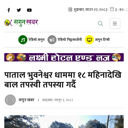
रेडियो सगुन
रेडियो निङ्गलाशैनी
सगुन टिभी
पाताल भुवनेश्वर धाममा १८ महिनादेखि
बाल तपस्वी तपस्या गर्दै
सगुन खबर
आइतबार, फागुन ३, २०८२