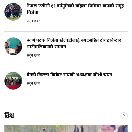
नेपाल एसीसी १९ वर्षमुनिको महिला प्रिमियर कपको समूह
विजेता
सगुन खबर
स्वर्ण पदक विजेता खेलाडीलाई नगदसहित दोगडाकेदार
गाउँपालिकाको सम्मान
सगुन खबर
बैतडी जिल्ला क्रिकेट संघको अध्यक्षमा जोशी चयन
सगुन खबर
विश्व